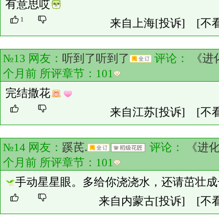
有意思哎
1
来自上海
[投诉]
[不
№13 网友：
听到了听到了
评论：
《进
个月前 所评章节：
101
完结撒花
来自江苏
[投诉]
[不
№14 网友：
蹊芪.
评论：
《进
个月前 所评章节：
101
手动星星眼。多给你浇浇水，还请茁壮成
来自内蒙古
[投诉]
[不