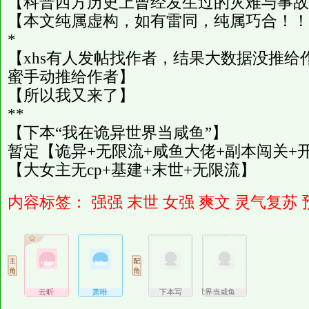
【科普西方历史上曾经发生过的灾难与事故
【本文纯属虚构，如有雷同，纯属巧合！！
*
【xhs有人发帖找作者，结果大数据没推
蜜手动推给作者】
【所以我又来了】
**
【下本“我在诡异世界当咸鱼”】
暂定【诡异+无限流+咸鱼大佬+副本闯关+
【大女主无cp+基建+末世+无限流】
内容标签：
强强
末世
女强
爽文
灵气复苏
云昕
萧唯
我在诡异世界当咸鱼
下本写