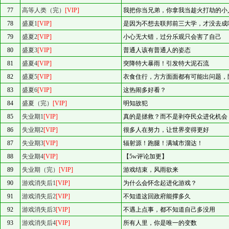
77
高等人类（完）
[VIP]
我把你当兄弟，你拿我当趁火打劫的小
78
盛夏1
[VIP]
是因为不想去联邦前三大学，才没去成
79
盛夏2
[VIP]
小心无大错，过分乐观只会害了自己
80
盛夏3
[VIP]
普通人该有普通人的姿态
81
盛夏4
[VIP]
突降特大暴雨！引发特大泥石流
82
盛夏5
[VIP]
衣食住行，方方面面都有可能出问题，
83
盛夏6
[VIP]
这热闹多好看？
84
盛夏（完）
[VIP]
明知故犯
85
失业期1
[VIP]
真的是拯救？而不是剥夺民众进化机会
86
失业期2
[VIP]
很多人在努力，让世界变得更好
87
失业期3
[VIP]
辐射源！跑腿！满城市溜达！
88
失业期4
[VIP]
【5w评论加更】
89
失业期（完）
[VIP]
游戏结束，风雨欲来
90
游戏消失后1
[VIP]
为什么会怀念起进化游戏？
91
游戏消失后2
[VIP]
不知道这回政府能撑多久
92
游戏消失后3
[VIP]
不遇上点事，都不知道自己多没用
93
游戏消失后4
[VIP]
所有人里，你是唯一的变数