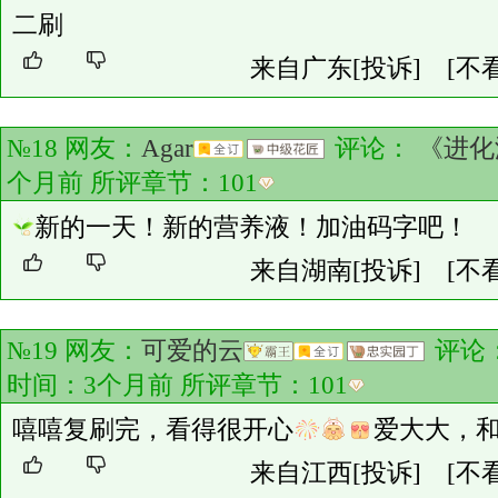
二刷
来自广东
[投诉]
[不
№18 网友：
Agar
评论：
《进化
个月前 所评章节：
101
新的一天！新的营养液！加油码字吧！
来自湖南
[投诉]
[不
№19 网友：
可爱的云
评论
时间：3个月前 所评章节：
101
嘻嘻复刷完，看得很开心
爱大大，
来自江西
[投诉]
[不