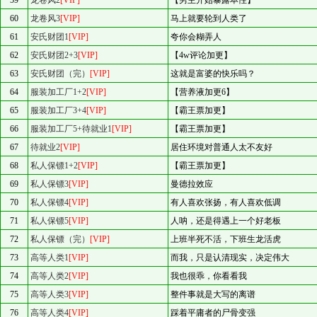
59
龙卷风2
[VIP]
【男主开始暴露本性】
60
龙卷风3
[VIP]
马上就要轮到人类了
61
安氏财团1
[VIP]
夸你会糊弄人
62
安氏财团2+3
[VIP]
【4w评论加更】
63
安氏财团（完）
[VIP]
这就是富婆的快乐吗？
64
服装加工厂1+2
[VIP]
【营养液加更6】
65
服装加工厂3+4
[VIP]
【霸王票加更】
66
服装加工厂5+待就业1
[VIP]
【霸王票加更】
67
待就业2
[VIP]
居住环境对普通人太不友好
68
私人保镖1+2
[VIP]
【霸王票加更】
69
私人保镖3
[VIP]
曼德拉效应
70
私人保镖4
[VIP]
有人喜欢张扬，有人喜欢低调
71
私人保镖5
[VIP]
人呐，还是得遇上一个好老板
72
私人保镖（完）
[VIP]
上班半死不活，下班生龙活虎
73
高等人类1
[VIP]
而我，只是认清现实，决定伟大
74
高等人类2
[VIP]
我也很乖，你看看我
75
高等人类3
[VIP]
整件事就是大写的离谱
76
高等人类4
[VIP]
踩着平庸者的尸骨变强