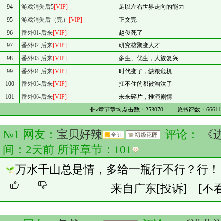
94
游戏消失后5
[VIP]
足以左右世界走向的能力
95
游戏消失后（完）
[VIP]
正文完
96
番外01-后来
[VIP]
赵俊死了
97
番外02-后来
[VIP]
研究核聚变人才
98
番外03-后来
[VIP]
多生、优生，人族复兴
99
番外04-后来
[VIP]
时代变了，缺粮危机
100
番外05-后来
[VIP]
扛不住的都被淘汰了
101
番外06-后来
[VIP]
未来碎片，推演剧情
非v章节章均点击数：
253070
总书评数：
6661
№1 网友：
宝贝好辣
评论：
《
间：2天前 所评章节：
101
万水千山总是情，多给一瓶行不行？行！
来自广东
[投诉]
[不