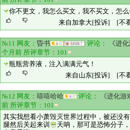
你不更文，我怎么买文，我不买文，怎么
来自加拿大
[投诉]
[不
№11 网友：
昏书
评论：
《进化
个月前 所评章节：
101
瓶瓶营养液，注入满满元气！
来自山东
[投诉]
[不
№12 网友：
嘻嘻哈哈
评论：
《进化游
前 所评章节：
101
其实我想看小萧毁灭世界过程中，被还没有
腿然后关起来训
天呐，那可是恐怖分子