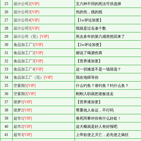
25
设计公司2
[VIP]
五六种不同的死法可供选择
26
设计公司3
[VIP]
伤的伤，残的残
27
设计公司4
[VIP]
【1w评论加更】
28
设计公司5
[VIP]
我就是过去凑个数
29
设计公司（完）
[VIP]
死去多年的第六感突然回来了
30
食品加工厂1
[VIP]
【2w评论加更】
31
食品加工厂2
[VIP]
都说了喝酒伤胃
32
食品加工厂3
[VIP]
【营养液加更】
33
食品加工厂4
[VIP]
这一切难道不是一场筛选？
34
食品加工厂（完）
[VIP]
我在地狱等你
35
空窗期1
[VIP]
什么钓鱼？谁钓鱼？钓什么鱼？
36
空窗期2
[VIP]
刚刚入职就把老板送走
37
噩梦1
[VIP]
【营养液加更】
38
噩梦2
[VIP]
尊重他人命运，不行吗
39
超市1
[VIP]
卷死同事对你有什么好处！
40
超市2
[VIP]
这大概就是好人有好报吧
41
超市3
[VIP]
上帝欲使之灭亡，必先使之疯狂