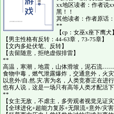
xx地区读者：作者说
黑！！
其他读者：作者原话：
**
【cp：女巫x座下鹰犬
【男主性格有反转：44-63章，73-75章】
【文内多处伏笔、反转】
【去留随意，拒绝虚假排雷】
**
高温，寒潮，地震，山体滑坡，泥石流……
食物中毒，燃气泄露爆炸，交通意外，火灾
以意外/自.然.灾.害为名，人类竞赛正在进
也有人说，这是一场只有高等人类才配活下
**
【女主无敌，不虐主，多旁观者视觉见证灾
【全球进化+超能力复苏+无限流+意外/灾