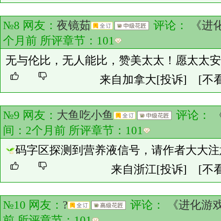
№8 网友：
夜镜茹
评论：
《进
个月前 所评章节：
101
无与伦比，无人能比，赞美太太！愿太太安
来自加拿大
[投诉]
[不
№9 网友：
大鱼吃小鱼
评论：
间：2个月前 所评章节：
101
码字区探测到营养液信号，请作者大大注
来自浙江
[投诉]
[不
№10 网友：
?
评论：
《进化游
前 所评章节：
101