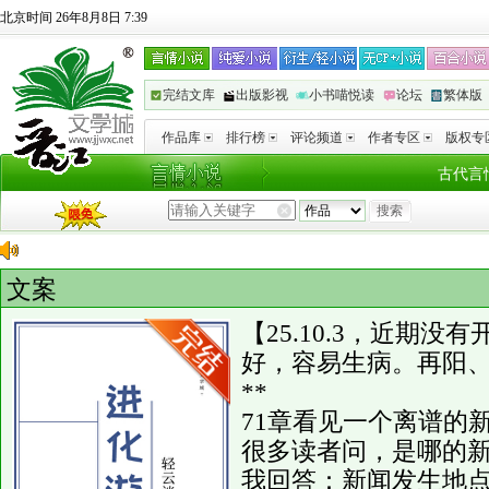
北京时间 26年8月8日 7:39
完结文库
出版影视
小书喵悦读
论坛
繁体版
作品库
排行榜
评论频道
作者专区
版权专
古代言
文案
【25.10.3，近期
好，容易生病。再阳
**
71章看见一个离谱的
很多读者问，是哪的
我回答：新闻发生地点