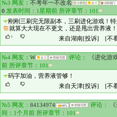
№3 网友：
不考年一不改名
0
发表时间：1星期前 所评章节：
101
刚刚三刷完无限副本，三刷进化游戏！特
就算大大现在不更文，还是甩出营养液
1
来自湖南
[投诉]
[不
№4 网友：
W
评论：
《进化游
前 所评章节：
101
码字加油，营养液管够！
来自天津
[投诉]
[不
№5 网友：
84134974
评论：
《
98%
间：1个月前 所评章节：
101