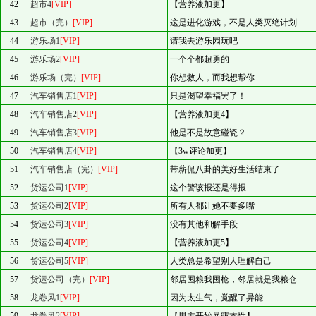
42
超市4
[VIP]
【营养液加更】
43
超市（完）
[VIP]
这是进化游戏，不是人类灭绝计划
44
游乐场1
[VIP]
请我去游乐园玩吧
45
游乐场2
[VIP]
一个个都超勇的
46
游乐场（完）
[VIP]
你想救人，而我想帮你
47
汽车销售店1
[VIP]
只是渴望幸福罢了！
48
汽车销售店2
[VIP]
【营养液加更4】
49
汽车销售店3
[VIP]
他是不是故意碰瓷？
50
汽车销售店4
[VIP]
【3w评论加更】
51
汽车销售店（完）
[VIP]
带薪侃八卦的美好生活结束了
52
货运公司1
[VIP]
这个警该报还是得报
53
货运公司2
[VIP]
所有人都让她不要多嘴
54
货运公司3
[VIP]
没有其他和解手段
55
货运公司4
[VIP]
【营养液加更5】
56
货运公司5
[VIP]
人类总是希望别人理解自己
57
货运公司（完）
[VIP]
邻居囤粮我囤枪，邻居就是我粮仓
58
龙卷风1
[VIP]
因为太生气，觉醒了异能