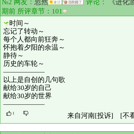
№2 网友：
忽然
评论：
《进化
期前 所评章节：
101
时间～
忘记了转动～
每个人都向前狂奔～
怀抱着夕阳的余温～
静待～
历史的车轮～
——————
以上是自创的几句歌
献给30岁的自己
献给30岁的世界
——————
1
来自河南
[投诉]
[不