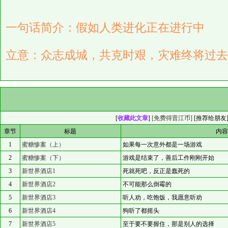
一句话简介：假如人类进化正在进行中
立意：众志成城，共克时艰，灾难终将过去
[
收藏此文章
]
[免费得晋江币]
[
推荐给朋友
章节
标题
内
1
蜜糖惨案（上）
如果每一次意外都是一场游戏
2
蜜糖惨案（下）
游戏是结束了，善后工作刚刚开始
3
新世界酒店1
死就死吧，反正是蠢死的
4
新世界酒店2
不可能那么倒霉的
5
新世界酒店3
听人劝，吃饱饭，我愿意听劝
6
新世界酒店4
狗听了都摇头
7
新世界酒店5
至于要不要握住，那是别人的选择