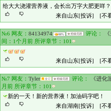
给大大浇灌营养液，会长出万字大肥更咩？
来自山东
[投诉]
[不
№6 网友：
84134974
评论：
《
98%
间：1个月前 所评章节：
101
来自山东
[投诉]
[不
№7 网友：
Tyler
评论：
《进化
月前 所评章节：
101
新的一天！新的营养液！加油码字吧！
来自湖南
[投诉]
[不