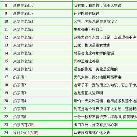
8
新世界酒店6
我有罪，我自首，我承认错误
9
新世界酒店7
还好以前有练过
10
康复养老院1
公司、老板总是突然就没了
11
康复养老院2
生死都由不得自己
12
康复养老院3
超能力这个东西，真是一点道理都不讲
13
康复养老院4
云家，据说是巫女世家
14
康复养老院5
总是会出这样那样的纰漏
15
康复养老院6
死神追着让补票
16
康复养老院7
适当的删减、美化是必须的
17
奶茶店1
天气太热，部分地区可能断电
18
奶茶店2
这辈子不一定能用上的知识，它拼了命
19
奶茶店3
这是要把人逼疯啊
20
奶茶店4
哪怕一天只吃两顿，也得赶紧从那个地
21
奶茶店5
到底是这个世界变得不太对劲，还是我
22
奶茶店6
一分一秒都不肯浪费，堪称“时间管理大
23
奶茶店7
[VIP]
出门在外，好歹有点防心啊
24
设计公司1
[VIP]
从来没有离死亡这么近