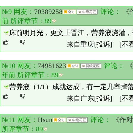
№9 网友：
70389258
评论：
《
前 所评章节：
89
床前明月光，更文上晋江，营养液浇灌，
来自重庆
[投诉]
[不
№10 网友：
74981623
评论：
《
年前 所评章节：
89
营养液（1/1）成就达成，有一定几率掉
来自广东
[投诉]
[不
№11 网友：
Hsun
评论：
《作对
所评章节：
89