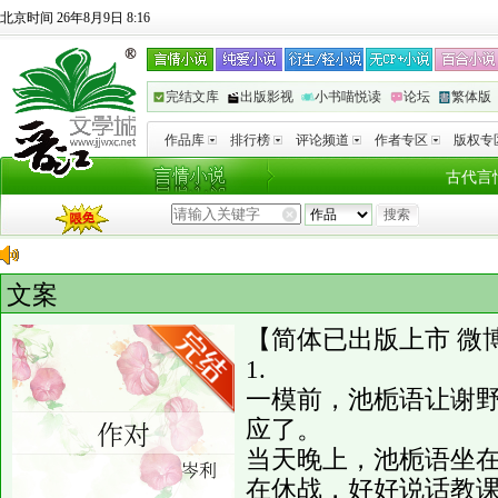
北京时间 26年8月9日 8:16
完结文库
出版影视
小书喵悦读
论坛
繁体版
作品库
排行榜
评论频道
作者专区
版权专
古代言
文案
【简体已出版上市 微
1.
一模前，池栀语让谢
应了。
当天晚上，池栀语坐在
在休战，好好说话教