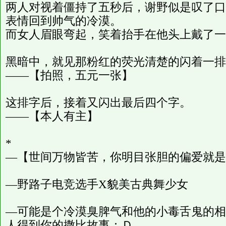
两人对视着僵持了五秒后，谢野似是叹了口
表情回到帅气的冷漠。
而女人眉眼弯起，笑着抬手在他头上戴了一
黑暗中，就见那粉红的荧光清楚的闪着一排
——【拍照，五元一张】
这排字后，接着又闪出最后四个字。
——【本人有主】
*
—【世间万物皆苦，你明目张胆的偏爱就是
—野路子电竞选手X貌美古典舞少女
—可能是个冷漠臭脾气和他的小毒舌鬼的相
人得到你的撒比故事：Ｄ