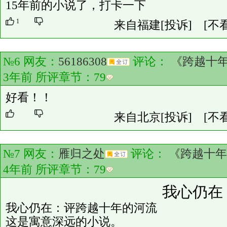
15年前的小说了，打卡一下
1
来自福建
[投诉]
[不
№6 网友：
56186308
评论：
《跨越十
3年前 所评章节：
79
好看！！
来自北京
[投诉]
[不
№7 网友：
雁归之处
评论：
《跨越十年
4年前 所评章节：
79
我心仍在
我心仍在：评跨越十年的河流
这是寓意深远的小说。