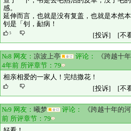
查了一下，韦是去毛熟治的皮革；没了毛的
感。
延伸而言，也就是没有复盖，也就是本然本
钊是「钊，勔病！
5
[投诉]
[不
№8 网友：
凉波上亭
评论：
《跨越十年
4年前 所评章节：
79
相亲相爱的一家人！完结撒花！
[投诉]
[不
№9 网友：
曦梦
评论：
《跨越十年的河
前 所评章节：
79
好看！