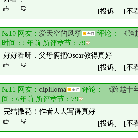
[投诉]
[不
№10 网友：
爱天空的风筝
评论：
《跨
时间：5年前 所评章节：
79
好好看呀，父母俩把Oscar教得真好
[投诉]
[不
№11 网友：
dipliloma
评论：
《跨越十
间：6年前 所评章节：
79
完结撒花！作者大大写得真好
[投诉]
[不