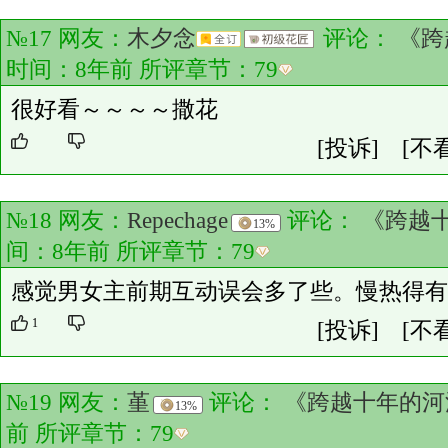
№17 网友：
木夕念
评论：
《跨
时间：8年前 所评章节：
79
很好看～～～～撒花
[投诉]
[不
№18 网友：
Repechage
评论：
《跨越
13%
间：8年前 所评章节：
79
感觉男女主前期互动误会多了些。慢热得有
1
[投诉]
[不
№19 网友：
堇
评论：
《跨越十年的河
13%
前 所评章节：
79