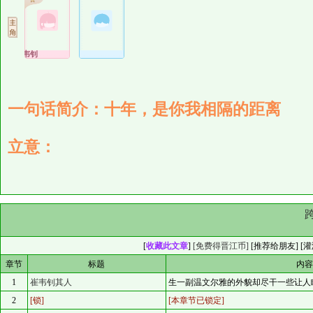
雁崔韦钊
一句话简介：十年，是你我相隔的距离
立意：
[
收藏此文章
]
[免费得晋江币]
[
推荐给朋友
] [
灌
章节
标题
内
1
崔韦钊其人
生一副温文尔雅的外貌却尽干一些让人
2
[锁]
[本章节已锁定]