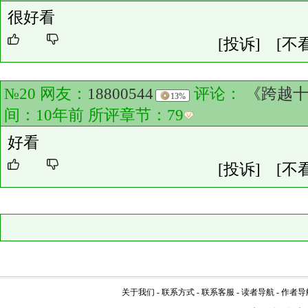
很好看
[投诉]
[不
№20 网友：
18800544
评论：
《跨越
13%
间：10年前 所评章节：
79
好看
[投诉]
[不
关于我们
-
联系方式
-
联系客服
-
读者导航
-
作者导