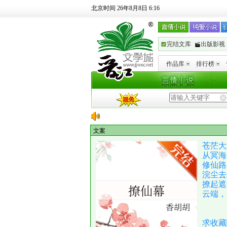
北京时间 26年8月8日 6:16
完结文库
出版影视
作品库
排行榜
文案
苍茫大
从冥海
修仙路
浣尘去
撩起遮
云端，
求收藏