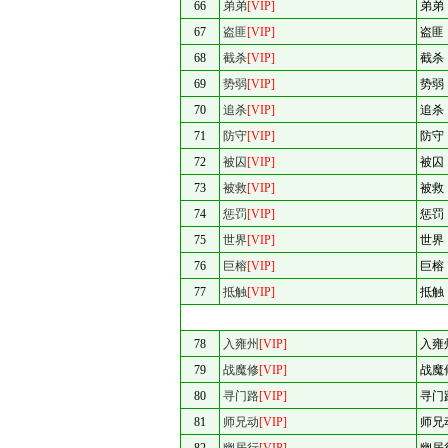
66
弟弟
[VIP]
弟弟
67
盗匪
[VIP]
盗匪
68
截杀
[VIP]
截杀
69
势弱
[VIP]
势弱
70
追杀
[VIP]
追杀
71
防守
[VIP]
防守
72
被囚
[VIP]
被囚
73
被救
[VIP]
被救
74
惩罚
[VIP]
惩罚
75
世界
[VIP]
世界
76
巨榕
[VIP]
巨榕
77
抵触
[VIP]
抵触
78
入雍州
[VIP]
入雍
79
战魔修
[VIP]
战魔
80
寻门路
[VIP]
寻门
81
师兄动
[VIP]
师兄