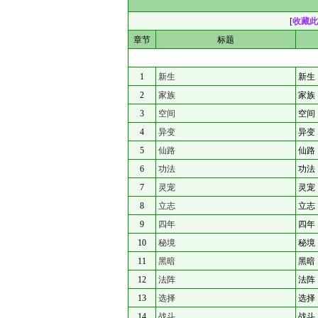
[
收藏此
章节
标题
1
新生
新生
2
家族
家族
3
空间
空间
4
异变
异变
5
仙路
仙路
6
功法
功法
7
灵宠
灵宠
8
立志
立志
9
四年
四年
10
秘境
秘境
11
黑暗
黑暗
12
法阵
法阵
13
选择
选择
14
战斗
战斗