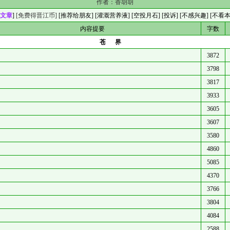
作者：
香胡胡
文章
]
[免费得晋江币]
[
推荐给朋友
] [
灌溉营养液
] [
空投月石
]
[投诉]
[不感兴趣]
[不看
内容提要
字数
苍界
3872
3798
3817
3933
3605
3607
3580
4860
5085
4370
3766
3804
4084
2588