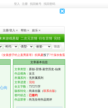
登入
注册
找回账号
找回密码
注册/登入
帮助
娱乐
未来游戏悬疑
二次元言情
衍生言情
完结
装捞子钓上直男富哥》织风夏
投了
7个深水鱼雷
蓝澜
向
《女装捞子钓上直男富哥》织
文章基本信息
文章类型：
原创-言情-架空历史-仙侠
作品视角：
女主
所属系列：
无所属系列
文章进度：
完结
全文字数：
757271字
心向
版权转化：
尚未出版（
联系出版
）
签约状态：
已签约
作品荣誉：
尚无任何作品简评