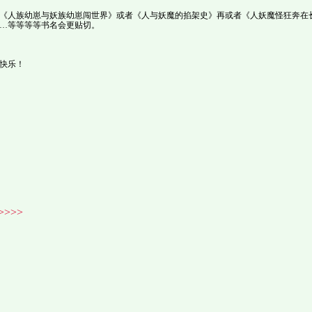
《人族幼崽与妖族幼崽闯世界》或者《人与妖魔的掐架史》再或者《人妖魔怪狂奔在
…等等等等书名会更贴切。
快乐！
>>>