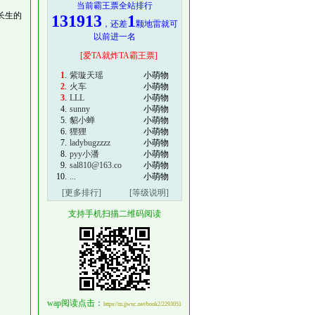
当前霸王票全站排行
长生的
131913
1
，还差
颗地雷就可
以前进一名
[爱TA就炸TA霸王票]
1
.
紫璇天瑶
小萌物
2
.
火车
小萌物
3
.
LLL
小萌物
4.
sunny
小萌物
5.
貂小蝉
小萌物
6.
狸狸
小萌物
7.
ladybugzzzz
小萌物
8.
pyy小潘
小萌物
9.
sal810@163.co
小萌物
10.
...
小萌物
[更多排行]
[等级说明]
支持手机扫描二维码阅读
wap阅读点击：
https://m.jjwxc.net/book2/2293051