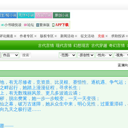
小书喵悦读
论坛
繁体版
APP下载
评论频道
作者专区
版权专区
新闻活动
征文活动
充值
求助投诉
古代言情
现代言情
幻想现言
古代穿越
奇幻言情
蓝澜
向
《女
地，有无尽修者，竞资质、比灵根、赛悟性、逐机遇、争气运；
之畔起行，她踏上漫漫征程，寻求长生；
上，有无数瑰丽风景、更几多波诡云谲；
秽，脱出樊篱，她一步一步蜕变，一天一天变强；
仙之幕，破万古迷障，她从众生中来，明心见性，过重重滞碍，
向九天之极行进……
嗷——