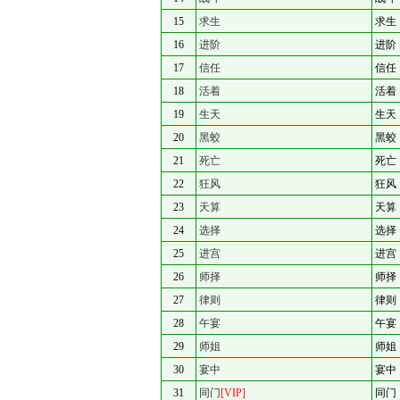
15
求生
求生
16
进阶
进阶
17
信任
信任
18
活着
活着
19
生天
生天
20
黑蛟
黑蛟
21
死亡
死亡
22
狂风
狂风
23
天算
天算
24
选择
选择
25
进宫
进宫
26
师择
师择
27
律则
律则
28
午宴
午宴
29
师姐
师姐
30
宴中
宴中
31
同门
[VIP]
同门