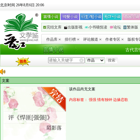
北京时间 26年8月6日 20:06
完结文库
出版影视
小书喵悦读
论坛
繁体版
作品库
排行榜
评论频道
作者专区
版权专
古代言
文案
该作品尚无文案
内容标签：
强强
情有独钟
边缘恋歌