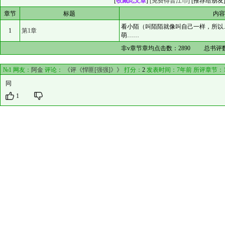
[
收藏此文章
]
[免费得晋江币]
[
推荐给朋友
章节
标题
内
看小陌（叫陌陌就像叫自己一样，所以
1
第1章
萌……
非v章节章均点击数：
2890
总书评
№1 网友：
阿金
评论：
《评《悍匪[强强]》》
打分：
2
发表时间：7年前 所评章节：
同
1