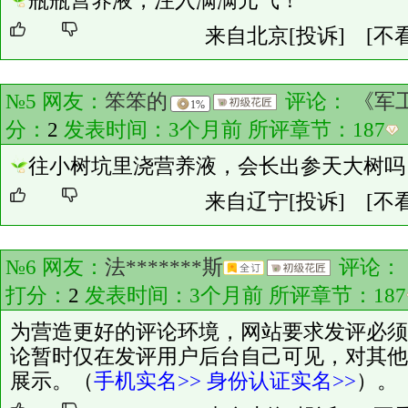
瓶瓶营养液，注入满满元气！
来自北京
[投诉]
[不
№5 网友：
笨笨的
评论：
《军
1%
分：
2
发表时间：3个月前 所评章节：
187
往小树坑里浇营养液，会长出参天大树吗
来自辽宁
[投诉]
[不
№6 网友：
法*******斯
评论：
打分：
2
发表时间：3个月前 所评章节：
187
为营造更好的评论环境，网站要求发评必须
论暂时仅在发评用户后台自己可见，对其他
展示。（
手机实名>>
身份认证实名>>
）。