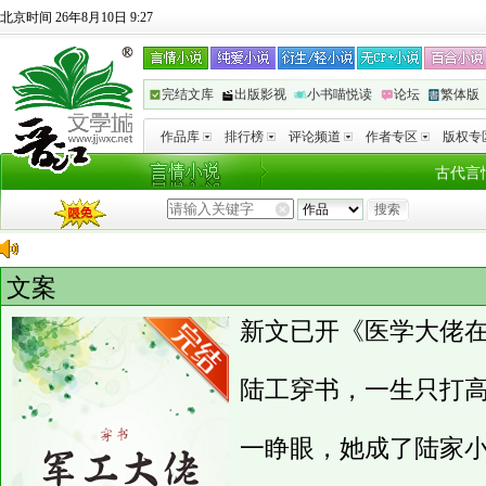
北京时间 26年8月10日 9:27
完结文库
出版影视
小书喵悦读
论坛
繁体版
作品库
排行榜
评论频道
作者专区
版权专
古代言
文案
新文已开《医学大佬
陆工穿书，一生只打
一睁眼，她成了陆家