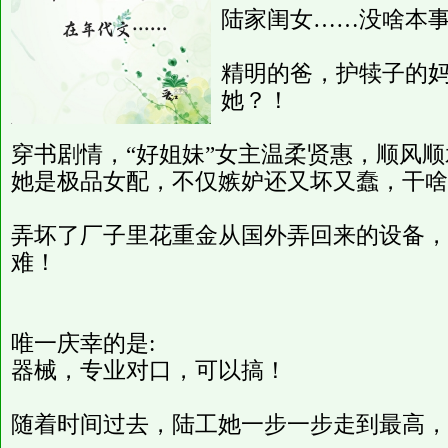
陆家闺女……没啥本
精明的爸，护犊子的
她？！
穿书剧情，“好姐妹”女主温柔贤惠，顺风
她是极品女配，不仅嫉妒还又坏又蠢，干啥
弄坏了厂子里花重金从国外弄回来的设备，
难！
唯一庆幸的是:
器械，专业对口，可以搞！
随着时间过去，陆工她一步一步走到最高，