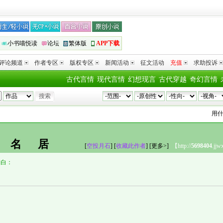
小书喵悦读
论坛
繁体版
APP下载
评论频道
作者专区
版权专区
新闻活动
征文活动
充值
求助投诉
古代言情
现代言情
幻想现言
古代穿越
奇幻言情
用什
未名居
[
空投月石
] [
收藏此作者
]
[更多>]
【http://
5698404
.jjw
自白：