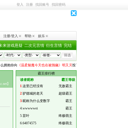
登入
注册
找回账号
找回密码
注册/登入
帮助
娱乐
未来游戏悬疑
二次元言情
衍生言情
完结
么拥抱你
向
《温柔魅魔今天也在被觊觎》明又灭
投了
1个深水鱼雷
睡不醒
向
《许愿此
霸王排行榜
读者昵称
霸王等级
xc.net】
1
.
这里已经没有
无敌霸主
2
.
驴德城的老天
超级霸王
3
.
昵称为什么变数字
霸王
4
.
wwwwwei
霸王
5
.
苜叶
终极萌主
6
.
64074575
终极萌主