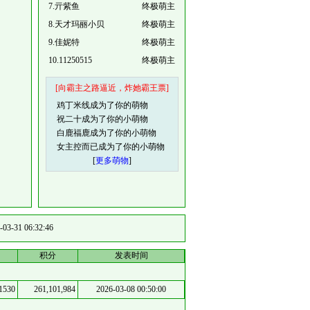
7
.
亓紫鱼
终极萌主
8
.
天才玛丽小贝
终极萌主
9
.
佳妮特
终极萌主
10
.
11250515
终极萌主
[向霸主之路逼近，炸她霸王票]
鸡丁米线
成为了你的萌物
祝二十
成为了你的小萌物
白鹿福鹿
成为了你的小萌物
女主控而已
成为了你的小萌物
[
更多萌物
]
-03-31 06:32:46
积分
发表时间
1530
261,101,984
2026-03-08 00:50:00