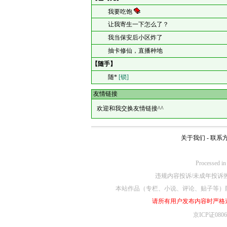
我要吃饱
让我寄生一下怎么了？
我当保安后小区炸了
抽卡修仙，直播种地
【随手】
随*
[锁]
友情链接
欢迎和我交换友情链接^^
关于我们
-
联系
Processe
违规内容投诉/未成年投诉热线4
本站作品（专栏、小说、评论、贴子等）
请所有用户发布内容时严格
京ICP证080