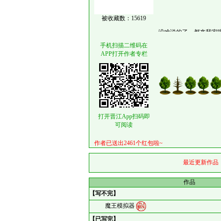
被收藏数：15619
没啥说的了，都来我家喝
手机扫描二维码在
APP打开作者专栏
打开晋江App扫码即
可阅读
作者已送出2461个红包啦~
最近更新作品
作品
【写不完】
魔王模拟器
【已写完】