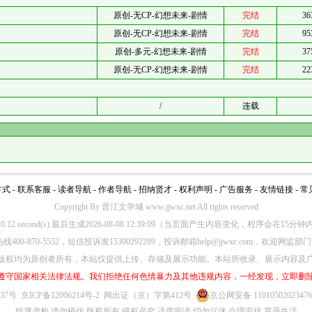
原创-无CP-幻想未来-剧情
完结
36
原创-无CP-幻想未来-剧情
完结
95
原创-多元-幻想未来-剧情
完结
37
原创-无CP-幻想未来-剧情
完结
22
/
连载
方式
-
联系客服
-
读者导航
-
作者导航
-
招纳贤才
-
权利声明
-
广告服务
-
友情链接
-
常
Copyright By 晋江文学城 www.jjwxc.net All rights reserved
d in 0.12 second(s) 最后生成2026-08-08 12:39:09（当页面产生内容变化，程序会在1
00-870-5552，短信投诉发15300292289，投诉邮箱help@jjwxc.com，欢迎
版权均为原创者所有，本站仅提供上传、存储及展示功能。本站所收录、展示内容及
遵守国家相关法律法规。我们拒绝任何色情暴力及其他违规内容，一经发现，立即删
637号
京ICP备12006214号-2
网出证（京）字第412号
京公网安备 1101050202347
纯属虚构 请勿模仿 版权所有 侵权必究 适度阅读 切勿沉迷 合理安排 享受生活