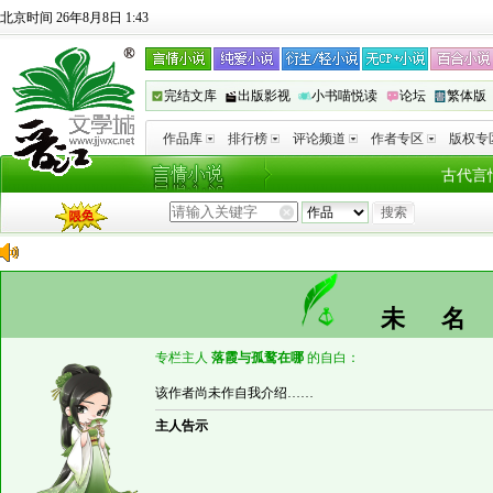
北京时间 26年8月8日 1:43
完结文库
出版影视
小书喵悦读
论坛
繁体版
作品库
排行榜
评论频道
作者专区
版权专
古代言
未
专栏主人
落霞与孤鹜在哪
的自白：
该作者尚未作自我介绍……
主人告示