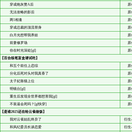
穿成炮灰赘A后
原
无法攻略的影后
原
两1相逢
原
穿成总裁的顶流替身
原
白月光想帮我养娃
原
前妻修罗场
原
你在时光深处[gl]
原
【百合练笔盲盒请试吃】
和五个前任上恋综
原
分化后死对头对我真香了
原
太子妃靠猫上位
原
明镜台[gl]
原
重生后发现全世界都想害我[gl]
原
不装逼会死吗？[gl快穿]
原
【是谁2025还在给云雀做饭】
我对云雀始乱终弃了
衍生
和风纪委员长谈恋爱
衍生