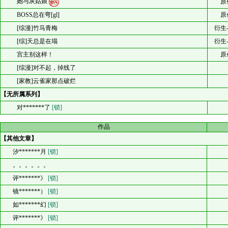
她与灰姑娘
原
BOSS总在弯[gl]
原
[综漫]竹马青梅
衍生
[综]天总是在塌
衍生
宫主别这样！
原
[综漫]对不起，掉线了
[家教]云雀家那点破烂
【无所属系列】
对*******了
[锁]
作品
【其他文章】
汐*******月
[锁]
。。。。。。
评*******》
[锁]
镜*******）
[锁]
如*******幻
[锁]
评*******》
[锁]