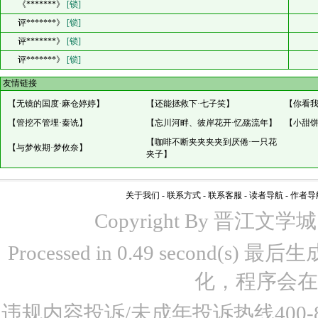
《*******》
[锁]
评*******》
[锁]
评*******》
[锁]
评*******》
[锁]
友情链接
【
无镜的国度·麻仓婷婷
】
【
还能拯救下·七子笑
】
【
你看我
【
管挖不管埋·秦诜
】
【
忘川河畔、彼岸花开·忆殇流年
】
【
小甜饼
【
咖啡不断夹夹夹夹到厌倦·一只花
【
与梦攸期·梦攸奈
】
夹子
】
关于我们
-
联系方式
-
联系客服
-
读者导航
-
作者导
Copyright By 晋江文学城 www
Processed in 0.49 second(s)
化，程序会在
违规内容投诉/未成年投诉热线400-87