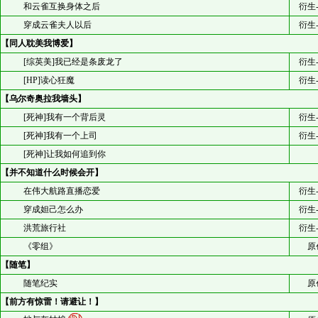
和云雀互换身体之后
衍生
穿成云雀夫人以后
衍生
【同人耽美我博爱】
[综英美]我已经是条废龙了
衍生
[HP]读心狂魔
衍生
【乌尔奇奥拉我墙头】
[死神]我有一个背后灵
衍生
[死神]我有一个上司
衍生
[死神]让我如何追到你
【并不知道什么时候会开】
在伟大航路直播恋爱
衍生
穿成妲己怎么办
衍生
洪荒旅行社
衍生
《零组》
原
【随笔】
随笔纪实
原
【前方有惊雷！请避让！】