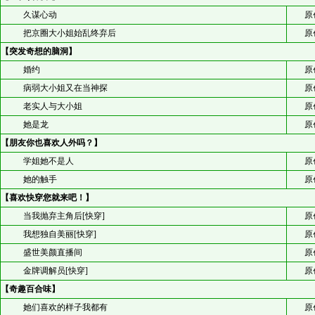
久谋心动
原
把京圈大小姐始乱终弃后
原
【突发奇想的脑洞】
婚约
原
病弱大小姐又在当神探
原
老实人与大小姐
原
她是龙
原
【朋友你也喜欢人外吗？】
学姐她不是人
原
她的触手
原
【喜欢快穿您就来吧！】
当我抛弃主角后[快穿]
原
我想独自美丽[快穿]
原
盛世美颜直播间
原
金牌调解员[快穿]
原
【奇趣百合味】
她们喜欢的样子我都有
原