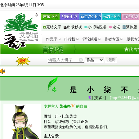
北京时间 26年8月11日 3:35
完结文库
出版影视
小书喵悦读
论坛
繁体版
作品库
排行榜
评论频道
作者专区
版权专
古代言
是小柒
者
]
[更多>]
【http://
323643
.jjwx
专栏主人
柒殇祭
的自白：
微博：@卡比柒柒柒
抖音：@柒殇祭（晋江正版
希望我指尖触碰到的光，也能温暖你们。
主人告示