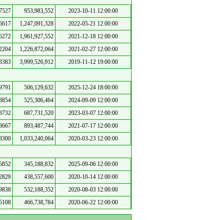
7527
953,983,552
2023-10-11 12:00:00
6617
1,247,091,328
2022-05-21 12:00:00
6272
1,961,927,552
2021-12-18 12:00:00
2204
1,226,872,064
2021-02-27 12:00:00
3383
3,999,526,912
2019-11-12 19:00:00
9791
506,129,632
2025-12-24 18:00:00
8854
525,306,464
2024-09-09 12:00:00
3732
687,731,520
2023-03-07 12:00:00
8667
893,487,744
2021-07-17 12:00:00
8300
1,033,240,064
2020-03-23 12:00:00
6852
345,188,832
2025-09-06 12:00:00
2829
438,557,600
2020-10-14 12:00:00
9838
532,188,352
2020-08-03 12:00:00
5108
466,738,784
2020-06-22 12:00:00