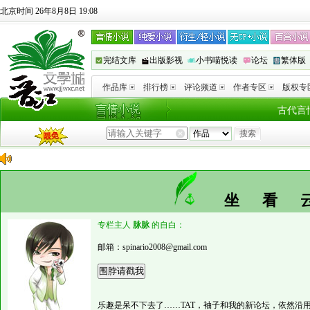
北京时间 26年8月8日 19:08
完结文库
出版影视
小书喵悦读
论坛
繁体版
作品库
排行榜
评论频道
作者专区
版权专
古代言
坐看
专栏主人
脉脉
的自白：
邮箱：spinario2008@gmail.com
乐趣是呆不下去了……TAT，袖子和我的新论坛，依然沿用