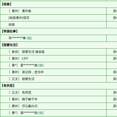
【歧路】
〖番外〗 番外集
原
[歧路番外]谣言
原
歧路
【帝国往事】
帝*******事
[锁]
【甜蜜生活】
〖备份〗 甜蜜生活 修改版
原
〖番外〗 LDV
原
〖番*〗 爱*******跑
[锁]
〖番外〗 谁记得，想当年
原
〖正文〗 甜蜜生活
原
【有所思】
〖正文〗 有所思
原
〖番外〗 桐子解千年
原
〖番外〗 浮云蔽白日
原
〖番*〗 愿*******鹄
[锁]