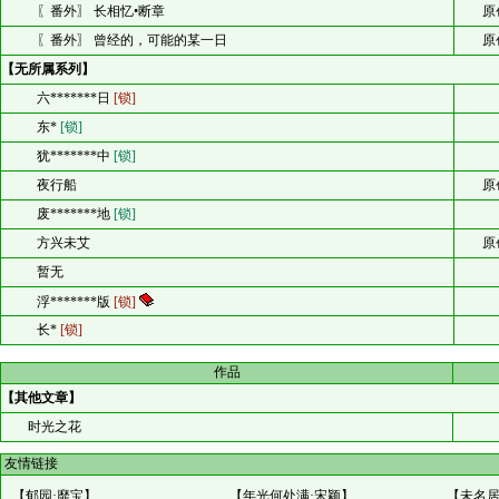
〖番外〗 长相忆•断章
原
〖番外〗 曾经的，可能的某一日
原
【无所属系列】
六*******日
[锁]
东*
[锁]
犹*******中
[锁]
夜行船
原
废*******地
[锁]
方兴未艾
原
暂无
浮*******版
[锁]
长*
[锁]
作品
【其他文章】
时光之花
友情链接
【
郁园·靡宝
】
【
年光何处满·宋颖
】
【
未名居