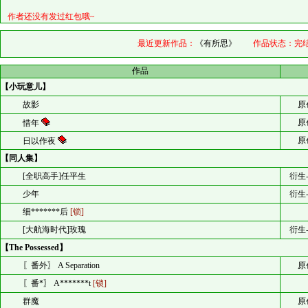
作者还没有发过红包哦~
最近更新作品：
《有所思》
作品状态：
完
作品
【小玩意儿】
故影
原
原
惜年
原
日以作夜
【同人集】
[全职高手]任平生
衍生
少年
衍生
细*******后
[锁]
[大航海时代]玫瑰
衍生
【The Possessed】
〖番外〗 A Separation
原
〖番*〗 A*******t
[锁]
群魔
原