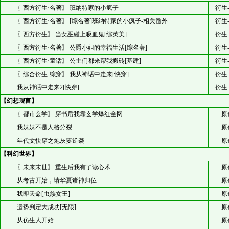
〖西方衍生·名著〗 班纳特家的小疯子
衍生
〖西方衍生·名著〗 [综名著]班纳特家的小疯子-相关番外
衍生
〖西方衍生〗 当女巫碰上吸血鬼[综英美]
衍生
〖西方衍生·名著〗 公爵小姐的幸福生活[综名著]
衍生
〖西方衍生·童话〗 公主们都来帮我搬砖[基建]
衍生
〖综合衍生·综穿〗 我从神话中走来[快穿]
衍生
我从神话中走来2[快穿]
衍生
【幻想现言】
〖都市玄学〗 穿书后我靠玄学爆红全网
原
我妹妹不是人格分裂
原
年代文快穿之炮灰要逆袭
原
【科幻世界】
〖未来末世〗 重生后我有了读心术
原
从考古开始，请华夏诸神归位
原
我即天命[虫族女王]
原
运势判定大成功[无限]
原
从仿生人开始
原