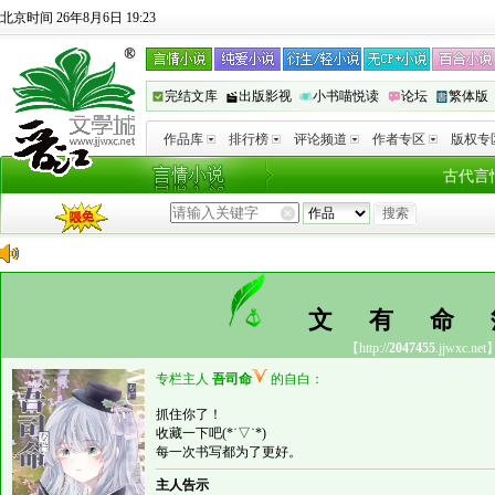
北京时间 26年8月6日 19:23
完结文库
出版影视
小书喵悦读
论坛
繁体版
作品库
排行榜
评论频道
作者专区
版权专
古代言
文有
【http://
2047455
.jjwxc.net
专栏主人
吾司命
的自白：
抓住你了！
收藏一下吧(*˙▽˙*)
每一次书写都为了更好。
主人告示