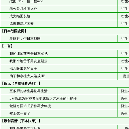
战国RPG，但日柱mod
衍生
老公是月柱怎么办
衍生
成为继国长姐
衍生
原来我是继国爹
衍生
【日本战国史同】
星露谷，但日本战国
衍生
【二言】
我的律师前夫哥日车宽见
衍生
我那个地雷系男友鹿紫云
衍生
携六眼出逃的日子
衍生
为了和水柱大人达成HE
衍生
【衍无（单推狂喜系列）】
五条厨的转生异世界生活
衍生
5岁悟成为审神者后变成悟之咒术王的可能性
衍生
觉醒奇怪术式后称霸少年漫
衍生
被上弦一养了
衍生
【原创言情（下本快穿）】
我爹是男频文大反派
原