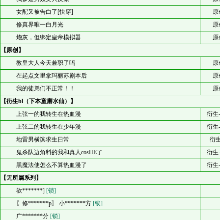
女配又被告白了[快穿]
原
修真界唯一白月光
原
炮灰，但绑定皇帝模拟器
原
【原创】
教皇大人今天兼职了吗
原
在起点文里拿玛丽苏剧本后
原
我的徒弟们不正常！！
原
【衍生bl（下本童磨水仙）】
上弦一的我转生在热血漫
衍生
上弦二的我转生在少年漫
衍生
地雷男横滨求生日常
衍生
鬼杀队边角料的我和真人cosHE了
衍生
黑魔法使怎么不算热血漫了
衍生
【无所属系列】
欤*******]
[锁]
〖修*******p〗 小*******方
[锁]
广*******分
[锁]