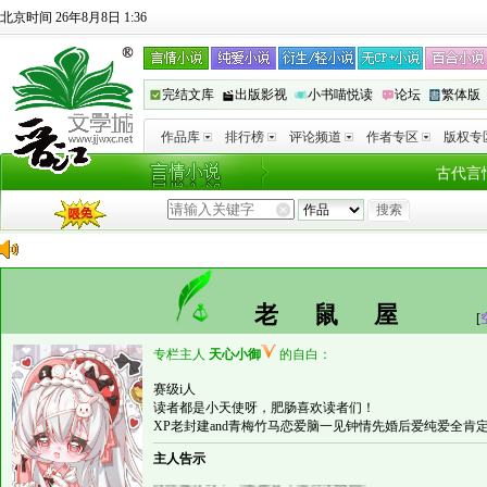
北京时间 26年8月8日 1:36
完结文库
出版影视
小书喵悦读
论坛
繁体版
作品库
排行榜
评论频道
作者专区
版权专
古代言
老鼠屋
[
专栏主人
天心小御
的自白：
赛级i人
读者都是小天使呀，肥肠喜欢读者们！
XP老封建and青梅竹马恋爱脑一见钟情先婚后爱纯爱全肯
主人告示