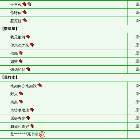
原
十三幺
原
你呀你
原
惹霓虹
【数星星】
原
我见银河
原
你怎么才来
原
似瘾
原
如蜜
原
焰焰如我
【苏打水】
原
比如你亦比如我
原
野火
原
离离
原
也曾吻玫瑰
原
愿好春光
原
和你相逢好
是*******亮
[锁]