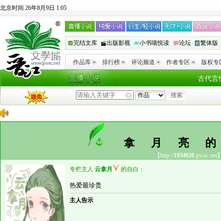
北京时间 26年8月9日 1:05
完结文库
出版影视
小书喵悦读
论坛
繁体版
作品库
排行榜
评论频道
作者专区
版权专
古代言
拿月亮
【http://
1934920
.jjwxc.net
专栏主人
云拿月
的自白：
热爱最珍贵
主人告示