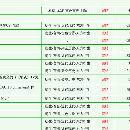
原创-无CP-古色古香-剧情
完结
世界GS（综）
衍生-言情-近代现代-东方衍生
完结
6
衍生-言情-古色古香-东方衍生
完结
/
完结
9
衍生-言情-架空历史-东方衍生
完结
衍生-言情-近代现代-东方衍生
完结
3
衍生-言情-近代现代-东方衍生
完结
衍生-言情-架空历史-东方衍生
完结
2
有意义的（《银魂》TV完
衍生-言情-架空历史-东方衍生
完结
 3rd Phantom》同
衍生-言情-近代现代-东方衍生
完结
4
》同人）
衍生-言情-近代现代-东方衍生
完结
3
衍生-百合-近代现代-东方衍生
完结
衍生-言情-古色古香-东方衍生
完结
衍生-言情-近代现代-东方衍生
完结
衍生-言情-近代现代-东方衍生
完结