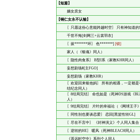
【短篇】
嫡女庶女
【铜仁女永不认输】
〖只愿这份心意能跨越时空〗 只有神知道的
千世不悔[剑网三+云裳羽衣]
〖拔*******环〗 色*******]
[锁]
家人（《银魂》同人）
〖隐性肉食系〗 B型I系（家教KHR同人）
妄想剧场Ⅱ[主FGO]
妄想剧场（家教KHR）
〖欢迎回来银他妈〗 所有的相遇，一定都是
结纪念同人）
〖8结局完结〗 命也如是（死神DS游戏《BLEACH
人）
〖9结局完结〗 片叶的幸福论（《网球王子
〖同性别也要谈恋爱〗 恋回[黑篮性转GL]
〖尽在不言中〗 《封神演义》个人同人集合
〖逆转的HE〗 暖风（死神BLEACH同人）
《遥远时空中》系列个人同人