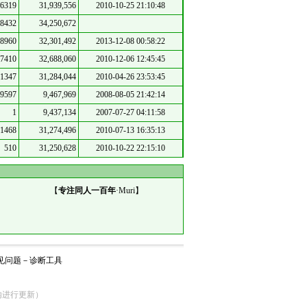
6319
31,939,556
2010-10-25 21:10:48
88432
34,250,672
38960
32,301,492
2013-12-08 00:58:22
37410
32,688,060
2010-12-06 12:45:45
1347
31,284,044
2010-04-26 23:53:45
9597
9,467,969
2008-08-05 21:42:14
1
9,437,134
2007-07-27 04:11:58
1468
31,274,496
2010-07-13 16:35:13
510
31,250,628
2010-10-22 22:15:10
】
【
专注同人一百年
·Muri
】
见问题
－
诊断工具
5分钟内进行更新）