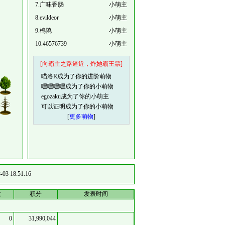
7
.
广味香肠
小萌主
8
.
evildeor
小萌主
9
.
樢隢
小萌主
10
.
46576739
小萌主
[向霸主之路逼近，炸她霸王票]
喵洛R
成为了你的进阶萌物
嘿嘿嘿嘿
成为了你的小萌物
egozaku
成为了你的小萌主
可以证明
成为了你的小萌物
[
更多萌物
]
-03 18:51:16
数
积分
发表时间
0
31,990,044