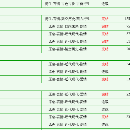
衍生-言情-古色古香-古典衍生
连载
衍生-言情-架空历史-西方衍生
完结
15
原创-言情-幻想未来-剧情
完结
7
原创-言情-近代现代-剧情
完结
5
原创-言情-近代现代-剧情
完结
5
原创-言情-架空历史-剧情
完结
2
原创-言情-近代现代-剧情
完结
3
原创-言情-近代现代-剧情
连载
原创-言情-近代现代-爱情
完结
3
原创-言情-近代现代-爱情
完结
2
原创-言情-近代现代-爱情
连载
原创-言情-近代现代-爱情
连载
原创-言情-近代现代-爱情
完结
3
原创-言情-近代现代-爱情
连载