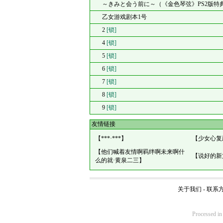
～きみと会う前に～（《金色琴弦》PS2版特
乙女游戏剧本1号
2
[锁]
4
[锁]
5
[锁]
6
[锁]
7
[锁]
8
[锁]
9
[锁]
友情链接
【
***·***
】
【
少女心复
【
他们喊着友情啊羁绊啊未来啊什
【
说好的新
么的就·黄泉二三
】
关于我们
-
联系
Processe