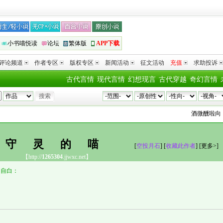
小书喵悦读
论坛
繁体版
APP下载
评论频道
作者专区
版权专区
新闻活动
征文活动
充值
求助投诉
古代言情
现代言情
幻想现言
古代穿越
奇幻言情
酒微醺啦
向
《
守灵的喵
[
空投月石
] [
收藏此作者
]
[更多>]
【http://
1265304
.jjwxc.net】
的自白：
E，双处党，