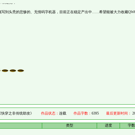
概写到头秃的悲惨的、无情码字机器，目前正在稳定产出中……希望能被大力收藏QW
《快穿之非传统助攻》
作品状态：
连载
作品字数：
6395
最后更新时间：
2
类型
进度
字数