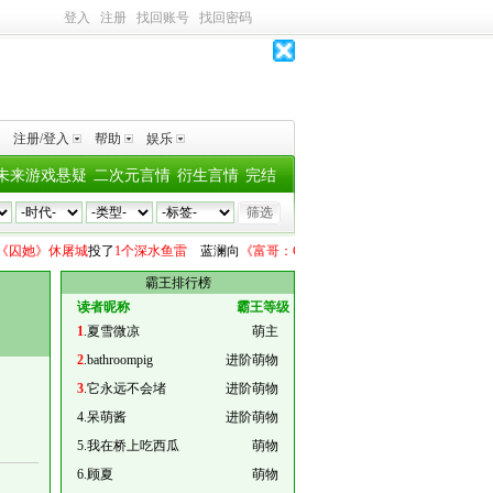
登入
注册
找回账号
找回密码
注册/登入
帮助
娱乐
未来游戏悬疑
二次元言情
衍生言情
完结
囚她》休屠城
投了
1个深水鱼雷
蓝澜
向
《富哥：Crush说不喜欢我》松露桨
投了
6个深
霸王排行榜
读者昵称
霸王等级
1
.
夏雪微凉
萌主
2
.
bathroompig
进阶萌物
3
.
它永远不会堵
进阶萌物
4
.
呆萌酱
进阶萌物
5
.
我在桥上吃西瓜
萌物
6
.
顾夏
萌物