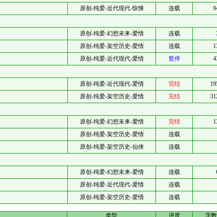
原创-纯爱-近代现代-惊悚
连载
9
原创-纯爱-幻想未来-爱情
连载
原创-纯爱-架空历史-爱情
连载
1
原创-纯爱-近代现代-爱情
暂停
4
原创-纯爱-近代现代-爱情
完结
19
原创-纯爱-架空历史-爱情
完结
31
原创-纯爱-幻想未来-爱情
完结
1
原创-纯爱-架空历史-爱情
连载
原创-纯爱-架空历史-仙侠
连载
原创-纯爱-幻想未来-爱情
连载
原创-纯爱-近代现代-爱情
连载
原创-纯爱-架空历史-爱情
连载
类型
进度
字数