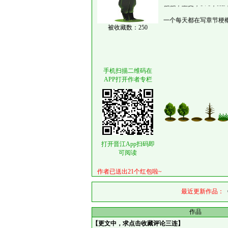
一个每天都在写章节梗
被收藏数：250
手机扫描二维码在
APP打开作者专栏
打开晋江App扫码即
可阅读
作者已送出21个红包啦~
最近更新作品：
作品
【更文中，求点击收藏评论三连】