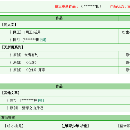
最近更新作品：
《[*******田》
作品状态：
作品
【同人文】
〖网王〗 [网王]活局
衍生
〖网*〗 [*******田
[锁]
【无所属系列】
〖原创〗 女鬼有约
原
〖原创〗 《心影》
原
〖原创〗 《心影》开章
原
作品
【其他文章】
〖网*〗 [*******蝉
[锁]
〖原创〗 清穿之山月记
友情链接
【
戒·小山龙
】
【
_谁家少年·祈也
】
【
糯米派