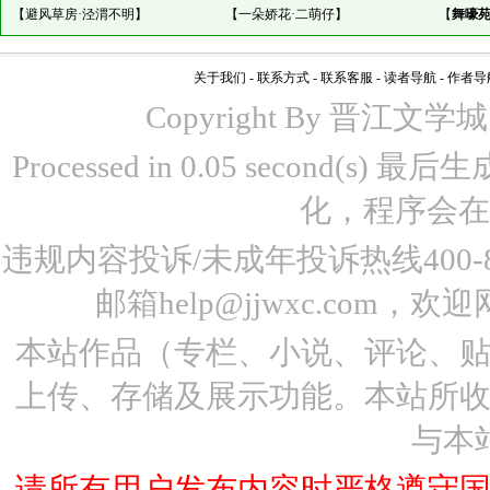
【
避风草房·泾渭不明
】
【
一朵娇花·二萌仔
】
【
舞嚎苑
关于我们
-
联系方式
-
联系客服
-
读者导航
-
作者导
Copyright By 晋江文学城 www
Processed in 0.05 second(s)
化，程序会在
违规内容投诉/未成年投诉热线400-87
邮箱help@jjwxc.co
本站作品（专栏、小说、评论、
上传、存储及展示功能。本站所
与本
请所有用户发布内容时严格遵守