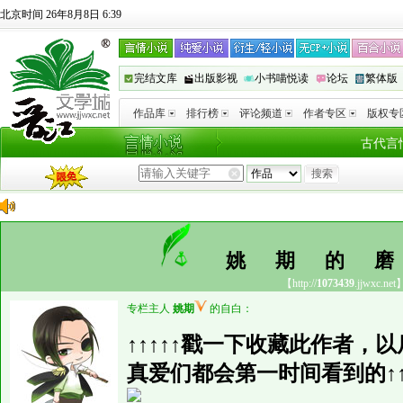
北京时间 26年8月8日 6:39
完结文库
出版影视
小书喵悦读
论坛
繁体版
作品库
排行榜
评论频道
作者专区
版权专
古代言
姚期的
【http://
1073439
.jjwxc.net
专栏主人
姚期
的自白：
↑↑↑↑↑戳一下收藏此作者，
真爱们都会第一时间看到的↑↑