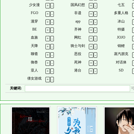
少女漫
国风幻想
七五
+
-
+
-
FGO
非遗
多重人格
+
-
+
-
漫穿
app
冰山
+
-
+
-
BE
齐神
特摄
+
-
+
-
血族
网红
JOJO
+
-
+
-
天降
骑士与剑
锦鲤
+
-
+
-
聊斋
恶役
蒸汽朋克
+
-
+
-
御兽
死神
对话体
+
-
+
-
亚人
港台
SD
+
-
+
-
倩女游戏
+
-
关键词: