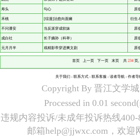
寿头
勾心
原
禾桃
[综漫]治愈向面瘫
衍生-
不问潘安
当反派穿成软妹
原
成白社
长子嫡孙（科举）
原
元月月半
戏精影帝穿进爽文剧
原
首页
上一页
下一页
末页
共
234
页,
关于我们
-
联系方式
-
联系客服
-
读者导航
-
作者导
Copyright By 晋江文学城 www
Processed in 0.01 seco
违规内容投诉/未成年投诉热线400-87
邮箱help@jjwxc.co