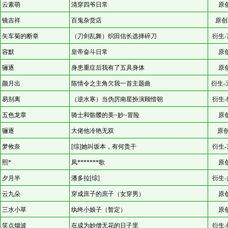
云素萌
清穿四爷日常
原
镜吉祥
百鬼杂货店
原创
矢车菊的断章
（刀剑乱舞）织田信长选择碎刀
衍生-
容默
皇帝奋斗日常
原
骊逐
身患重症后我有了五具身体
原
颜月出
陈情令之主角欠我一首主题曲
衍生-
易别离
（逆水寒）当伪厉南星扮演顾惜朝
衍生-
五色龙章
骑士和骷髅的美~妙~冒险
原
骊逐
大佬他冷艳无双
原创
梦攸奈
[综]她叫坂本，有何贵干
衍生-
熙*
凤*******歌
原
夕月半
潘多拉[综]
衍生-
云九朵
穿成庶子的庶子（女穿男）
原
三水小草
纨绔小娘子（暂定）
原
笑点烟波
在成为妙僧无花的日子里
衍生-