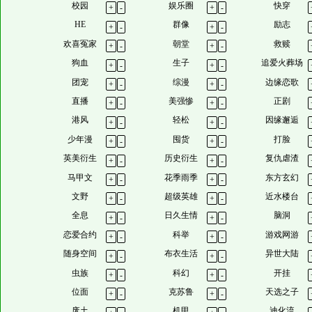
校园
娱乐圈
快穿
+
-
+
-
HE
群像
励志
+
-
+
-
欢喜冤家
朝堂
救赎
+
-
+
-
狗血
生子
追爱火葬场
+
-
+
-
团宠
综漫
边缘恋歌
+
-
+
-
直播
美强惨
正剧
+
-
+
-
港风
轻松
因缘邂逅
+
-
+
-
少年漫
囤货
打脸
+
-
+
-
英美衍生
历史衍生
复仇虐渣
+
-
+
-
马甲文
花季雨季
东方玄幻
+
-
+
-
文野
超级英雄
近水楼台
+
-
+
-
全息
日久生情
脑洞
+
-
+
-
恋爱合约
科举
游戏网游
+
-
+
-
随身空间
布衣生活
异世大陆
+
-
+
-
虫族
科幻
开挂
+
-
+
-
位面
克苏鲁
天选之子
+
-
+
-
废土
机甲
迪化流