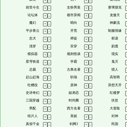
+
-
+
-
前世今生
女扮男装
赛博朋克
+
-
+
-
论坛体
都市异闻
龙傲天
+
-
+
-
魔幻
哨向
神豪流
+
-
+
-
平步青云
开荒
制服情缘
+
-
+
-
忠犬
师徒
权谋
+
-
+
-
清穿
宋穿
剧透
+
-
+
-
模拟器
规则怪谈
现实
+
-
+
-
星穹铁道
学霸
鬼灭
+
-
+
-
总裁
古典名著
猎人
+
-
+
-
赶山赶海
职场
高智商
+
-
+
-
吐槽役
原神
异想天开
+
-
+
-
史诗奇幻
姐弟恋
红楼梦
+
-
+
-
三国穿越
时尚圈
扶贫
+
-
+
-
男配
西方名著
大冒险
+
-
+
-
纸片人
美娱
封神
+
-
+
-
真假千金
剑网3
民国
+
-
+
-