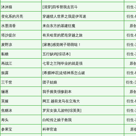
沐沐猫
[清穿]四爷替我去宫斗
衍生-
变化系的月亮
穿越猎人世界之我是伊耳迷
衍生-
水墨清香
来自东方的基建狂魔
原创
塔沙提尔
有关哈里的肥皂穿越之旅
衍生-
麦野凉
[家教]感觉纲子萌萌哒！
衍生-
黏糖
五行缺鸡[综话本]
衍生-
再战江
七零之兰翔毕业的就是强
原创
振露
[希腊神话]走错神系怎么破
衍生-
三千世
团子姑娘
衍生-
骊逐
我手握美强惨剧本
原创
芙娅
网王 越前龙马在立海大
衍生-
焦糖冰
罗宾女孩儿波特[综英美]
衍生-
寿头
白蛇传之娘子救我
衍生-
参果宝
科举官途
原