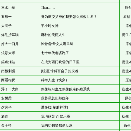
三水小草
Then……
原创
五昂一
身为瘟疫父神的我要怎么拯救世界？
原创
大圆子
半小时女神
原
炸毛折耳喵
麻种的美丽人生
衍生-
好大一口井
蚀骨危情:女人哪里逃
原
炫彩大米
七十年代老婆跑了
原
笑点烟波
在成为西门吹雪的日子里
衍生-
南极刺猬
[综漫]铃科百合子的灾难
衍生-
两看相厌
科举人生（快穿）
原
浮了一大白
偶像练习生之偶像的亲妈粉系统
衍生-
安悦柔
我养霸总们那些年
原创
夕月半
潘多拉[希腊神话]
衍生-
酒青
我玛丽苏了[娱乐圈]
衍生-
金子衿
我的幼驯染都是反派
衍生