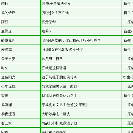
菌行
综 鸣子是魔法少女
衍生-
风的铃铛
[综漫]女主不在线
衍生-
阿豆
富贵荣华
原
麦野凉
哈莉？！
衍生-
醉墨花间
[综漫]亲爱的，你让我死了行不行啊？
衍生-
麦野凉
[全职]女神说她改名换号了
衍生-
公子永安
欺负男主日常
原
时久
朕就是这样昏君
原
金色阳光
银子与桂子的仙侠传奇
衍生-
少年无忧
当我变回男人后［西幻］
原
零誓
我我我居然是达力？！
衍生-
风听澜
穿成狗血文男主他爸[女穿男]
原
彻夜流香
大明涉异志：画皮
原
右三水
情敌们都怀疑我渣了他
原
囚虎
杂役弟子选择罢工
原