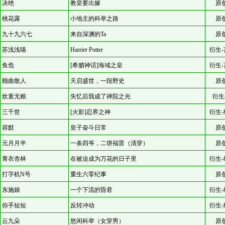
决绝
教皇要出嫁
原
桃花露
小地主的科举之路
原
九十九六七
来自深渊的Ta
原
苏浅浅喵
Harriet·Potter
衍生-
鱼危
[希腊神话]海域之皇
衍生-
顾曲散人
天启盛世，一段野史
原
炊童无粮
失忆后我成了禅院之光
衍生
三千世
[火影]忍界之神
衍生-
容默
皇子奋斗日常
原
元月月半
一条四爷，二饼福晋（清穿）
原
青衣杏林
在被迫成为万花的日子里
衍生-
打字机N号
重生六零纪事
原
东施娘
一个下流的昏君
衍生-
你手短短
反转冲动
衍生-
云九朵
悠闲科举（女穿男）
原