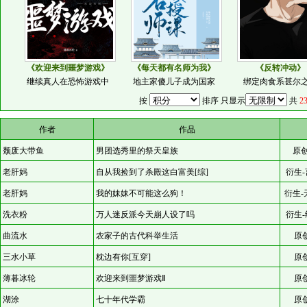
《欢迎来到噩梦游戏》
《每天都有名师为我》
《反转冲动》
继续真人在恐怖游戏中
地主家傻儿子成为国家
绑定肉食系甚尔
按
排序 只显示
共
2
作者
作品
颓废大带鱼
男团选秀里的祭天皇族
原创
老肝妈
自从我捡到了杀殿这白富美[综]
衍生-
老肝妈
我的妹妹不可能这么狗！
衍生-
洗衣粉
万人迷反派今天崩人设了吗
衍生-
曲流水
农家子的古代科举生活
原
三水小草
枕边有你[互穿]
原
薄暮冰轮
欢迎来到噩梦游戏Ⅱ
原
湖涂
七十年代学霸
原