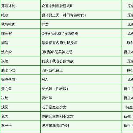
薄暮冰轮
欢迎来到噩梦游戏Ⅲ
原
绝歌
驸马要上天（种田青铜时代）
原
我想吃肉
伴君
原
喵三省
O变A后他成了A德楷模
原
湖涂
每天都有名师为我授课
原创
洗衣粉
[希腊神话]美神之惑
衍生-
决绝
我成了我老公的情敌
原
腊七小雪
请叫我抢镜王
原创
归鸿落雪
对A
原
姜之鱼
灰姑娘（性转版）
衍生-
决绝
要出嫁
衍生-
观冥
老子是魔法少女
衍生
兔美
你的公主性别不太对
衍生-
李一平
彼岸繁花[综红楼]
衍生-