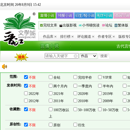
北京时间 26年8月9日 15:42
完结文库
出版影视
小书喵悦读
论坛
繁体版
作品库
排行榜
评论频道
作者专区
版权专
古代言
范围:
不限
全站
完结半价
VIP库
发表时间:
不限
两个月内
一季度内
半年内
2022年
2021年
2020年
2019年
2
2012年
2011年
2010年
2009年
2
收藏数:
不限
100万收以
50~100万收
10~50万收
5
上
原创性:
不限
原创
衍生