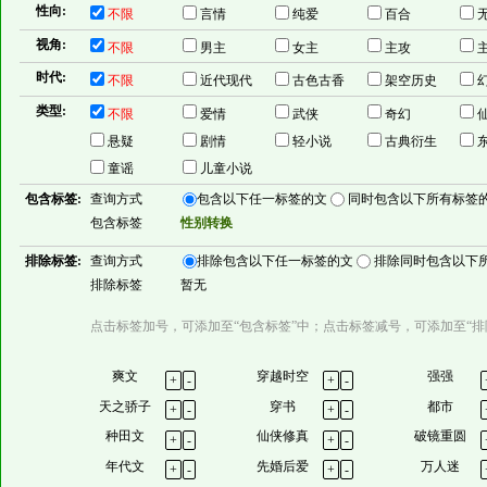
性向:
不限
言情
纯爱
百合
无
视角:
不限
男主
女主
主攻
时代:
不限
近代现代
古色古香
架空历史
类型:
不限
爱情
武侠
奇幻
悬疑
剧情
轻小说
古典衍生
童谣
儿童小说
包含标签:
查询方式
包含以下任一标签的文
同时包含以下所有标签
包含标签
性别转换
排除标签:
查询方式
排除包含以下任一标签的文
排除同时包含以下
排除标签
暂无
点击标签加号，可添加至“包含标签”中；点击标签减号，可添加至“排
爽文
穿越时空
强强
+
-
+
-
天之骄子
穿书
都市
+
-
+
-
种田文
仙侠修真
破镜重圆
+
-
+
-
年代文
先婚后爱
万人迷
+
-
+
-