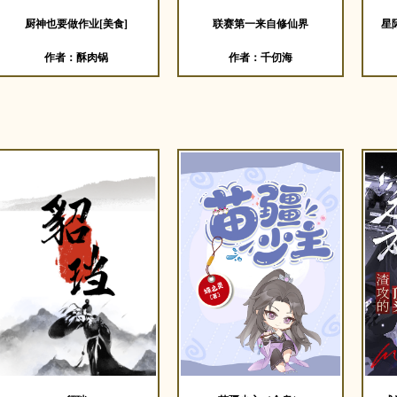
厨神也要做作业[美食]
联赛第一来自修仙界
星
作者：酥肉锅
作者：千仞海