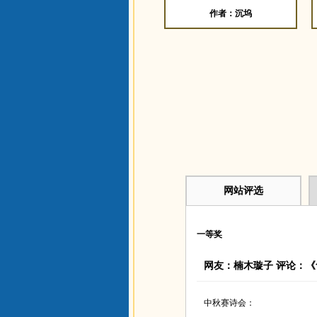
作者：沉坞
网站评选
一等奖
网友：楠木璇子 评论：《
中秋赛诗会：