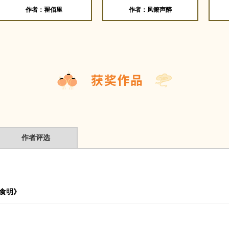
作者：翟佰里
作者：凤箫声醉
作者评选
食明》