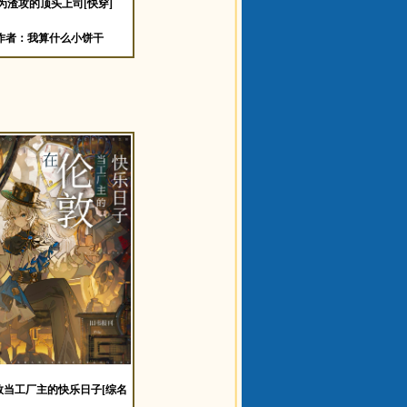
为渣攻的顶头上司[快穿]
作者：我算什么小饼干
敦当工厂主的快乐日子[综名