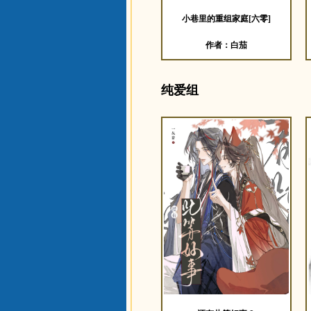
小巷里的重组家庭[六零]
作者：白茄
纯爱组