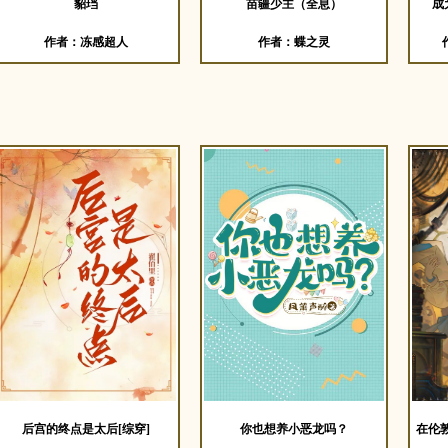
貂珰
苗疆少主（全息）
成
作者：冻感超人
作者：蝶之灵
后宫的终点是太后[综穿]
你也想养小恶龙吗？
在伦