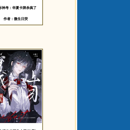
际神考：华夏卡牌杀疯了
作者：微生日荧