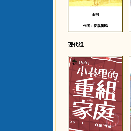
食明
作者：春溪笛晓
现代组