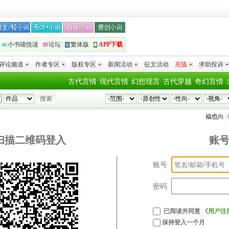
小书喵悦读
论坛
繁体版
APP下载
评论频道
作者专区
版权专区
新闻活动
征文活动
充值
求助投诉
古代言情
现代言情
幻想现言
古代穿越
奇幻言情
福也
向
《
扫描二维码登入
账
账号
密码
已阅读并同意
《用户注
保持登入一个月