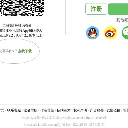
注册
其他
没有
App
？
点我下载
方式
-
联系客服
-
读者导航
-
作者导航
-
招纳贤才
-
权利声明
-
广告服务
-
友情链接
-
常
Copyright By 晋江文学城 www.jjwxc.net All rights reserved
Processed in 0.00 second(s) 最后生成2026-08-09 17:31:41