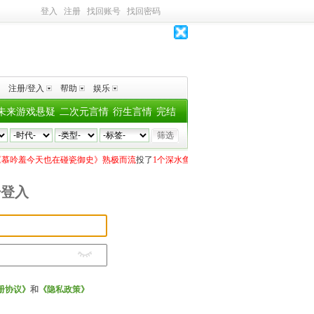
登入
注册
找回账号
找回密码
注册/登入
帮助
娱乐
未来游戏悬疑
二次元言情
衍生言情
完结
慕吟羞今天也在碰瓷御史》熟极而流
投了
1个深水鱼雷
今雨
向
《[咒回]绝不会喜欢五
号登入
册协议》
和
《隐私政策》