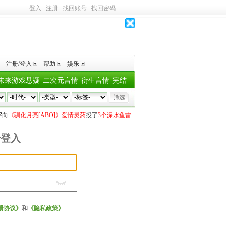
登入
注册
找回账号
找回密码
注册/登入
帮助
娱乐
未来游戏悬疑
二次元言情
衍生言情
完结
向
《驯化月亮[ABO]》爱情灵药
投了
3个深水鱼雷
今天开始学作妖
向
《渣攻校草和他
号登入
册协议》
和
《隐私政策》