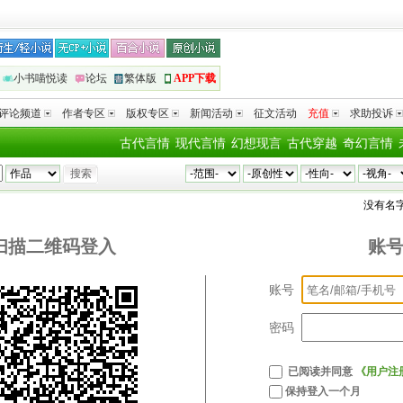
小书喵悦读
论坛
繁体版
APP下载
评论频道
作者专区
版权专区
新闻活动
征文活动
充值
求助投诉
古代言情
现代言情
幻想现言
古代穿越
奇幻言情
没有名字
扫描二维码登入
账
账号
密码
已阅读并同意
《用户注
保持登入一个月