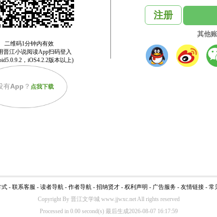
注册
其他
没有
App
？
点我下载
方式
-
联系客服
-
读者导航
-
作者导航
-
招纳贤才
-
权利声明
-
广告服务
-
友情链接
-
常
Copyright By 晋江文学城 www.jjwxc.net All rights reserved
Processed in 0.00 second(s) 最后生成2026-08-07 16:17:59