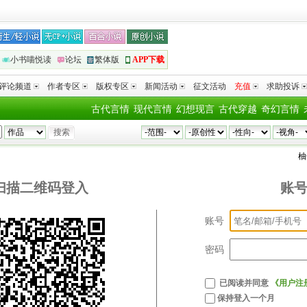
小书喵悦读
论坛
繁体版
APP下载
评论频道
作者专区
版权专区
新闻活动
征文活动
充值
求助投诉
古代言情
现代言情
幻想现言
古代穿越
奇幻言情
柚
扫描二维码登入
账
账号
密码
已阅读并同意
《用户注
保持登入一个月