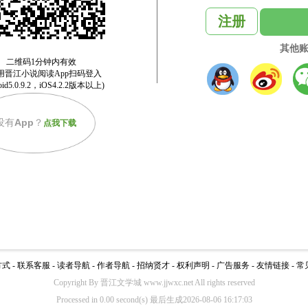
注册
其他
没有
App
？
点我下载
方式
-
联系客服
-
读者导航
-
作者导航
-
招纳贤才
-
权利声明
-
广告服务
-
友情链接
-
常
Copyright By 晋江文学城 www.jjwxc.net All rights reserved
Processed in 0.00 second(s) 最后生成2026-08-06 16:17:03