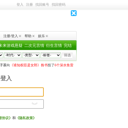
登入
注册
找回账号
找回密码
注册/登入
帮助
娱乐
未来游戏悬疑
二次元言情
衍生言情
完结
子茶
向
《谁知权臣是女郎》咎书
投了
6个深水鱼雷
没有名字
向
《说书人·长平记事》金
号登入
册协议》
和
《隐私政策》