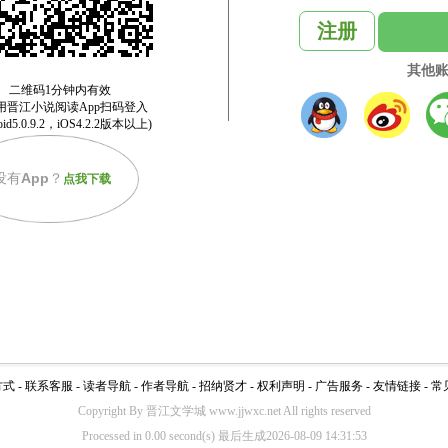
注册
其他
没有
App
？
点我下载
方式
-
联系客服
-
读者导航
-
作者导航
-
招纳贤才
-
权利声明
-
广告服务
-
友情链接
-
常
Copyright By 晋江文学城 www.jjwxc.net All rights reserved
Processed in 0.00 second(s) 最后生成2026-08-09 14:31:53