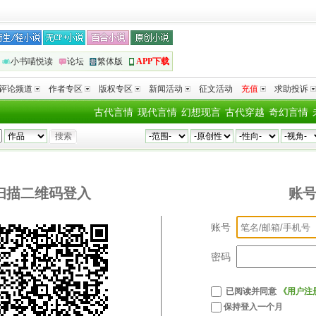
小书喵悦读
论坛
繁体版
APP下载
评论频道
作者专区
版权专区
新闻活动
征文活动
充值
求助投诉
古代言情
现代言情
幻想现言
古代穿越
奇幻言情
扫描二维码登入
账
账号
密码
已阅读并同意
《用户注
保持登入一个月