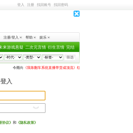
登入
注册
找回账号
找回密码
注册/登入
帮助
娱乐
未来游戏悬疑
二次元言情
衍生言情
完结
今雨
向
《我靠翻车系统直播带货成顶流》红糖烤蜜薯
投了
2个深水鱼雷
叶子
号登入
册协议》
和
《隐私政策》