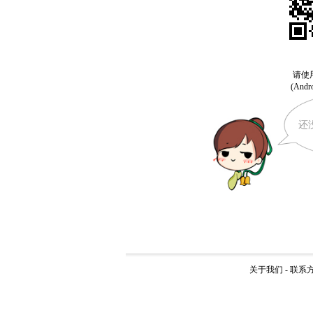
还
关于我们
-
联系