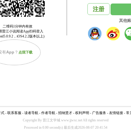
注册
其他
没有
App
？
点我下载
方式
-
联系客服
-
读者导航
-
作者导航
-
招纳贤才
-
权利声明
-
广告服务
-
友情链接
-
常
Copyright By 晋江文学城 www.jjwxc.net All rights reserved
Processed in 0.00 second(s) 最后生成2026-08-07 20:41:54