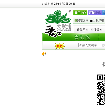
北京时间 26年8月7日 20:41
完结文库
出版影视
作品库
排行榜