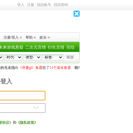
登入
注册
找回账号
找回密码
注册/登入
帮助
娱乐
未来游戏悬疑
二次元言情
衍生言情
完结
的无名指
向
《夺妻gl》鱼霜
投了
11个深水鱼雷
顾可馨的无名指
向
《夺妻gl》鱼霜
投了
号登入
册协议》
和
《隐私政策》