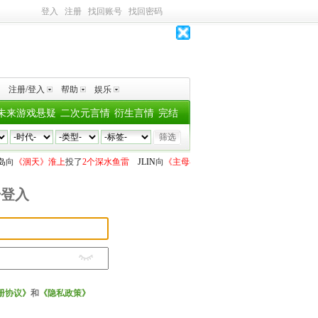
登入
注册
找回账号
找回密码
注册/登入
帮助
娱乐
未来游戏悬疑
二次元言情
衍生言情
完结
岛
向
《洄天》淮上
投了
2个深水鱼雷
JLIN
向
《主母与马奴》以笑和
投了
1个深水鱼雷
号登入
册协议》
和
《隐私政策》