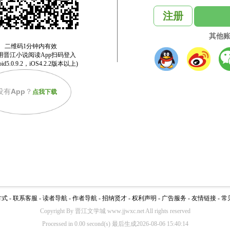
注册
其他
没有
App
？
点我下载
方式
-
联系客服
-
读者导航
-
作者导航
-
招纳贤才
-
权利声明
-
广告服务
-
友情链接
-
常
Copyright By 晋江文学城 www.jjwxc.net All rights reserved
Processed in 0.00 second(s) 最后生成2026-08-06 15:40:14