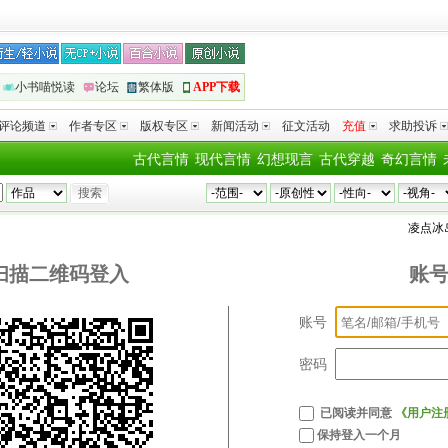
小书喵悦读
论坛
繁体版
APP下载
评论频道
作者专区
版权专区
新闻活动
征文活动
充值
求助投诉
古代言情
现代言情
幻想现言
古代穿越
奇幻言情
凌点冰
扫描二维码登入
账
账号
密码
已阅读并同意
《用户注
保持登入一个月