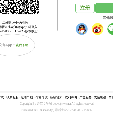
注册
其他
没有
App
？
点我下载
方式
-
联系客服
-
读者导航
-
作者导航
-
招纳贤才
-
权利声明
-
广告服务
-
友情链接
-
常
Copyright By 晋江文学城 www.jjwxc.net All rights reserved
Processed in 0.00 second(s) 最后生成2026-08-08 21:26:12