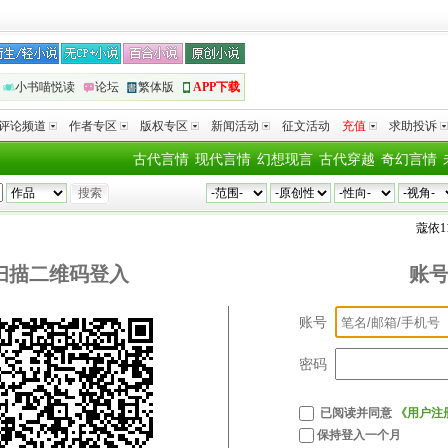
小书喵悦读
论坛
繁体版
APP下载
评论频道
作者专区
版权专区
新闻活动
征文活动
充值
求助投诉
古代言情
现代言情
幻想现言
古代穿越
奇幻言情
蔻依11
扫描二维码登入
账
账号
密码
已阅读并同意
《用户注
保持登入一个月