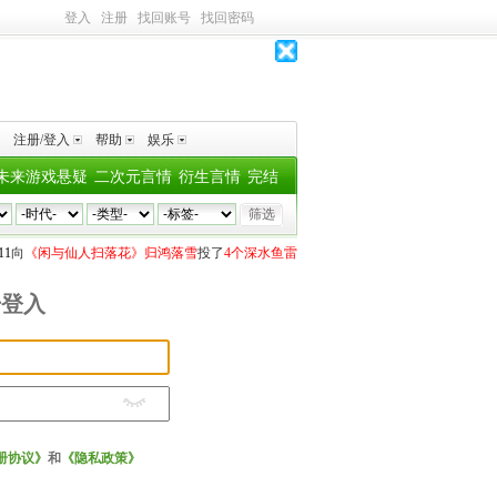
登入
注册
找回账号
找回密码
注册/登入
帮助
娱乐
未来游戏悬疑
二次元言情
衍生言情
完结
1
向
《闲与仙人扫落花》归鸿落雪
投了
4个深水鱼雷
84871296
向
《天官赐福》墨香铜
号登入
册协议》
和
《隐私政策》