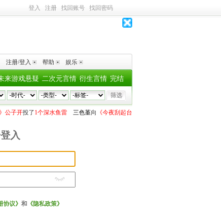
登入
注册
找回账号
找回密码
注册/登入
帮助
娱乐
未来游戏悬疑
二次元言情
衍生言情
完结
》公子开
投了
1个深水鱼雷
三色堇
向
《今夜刮起台风》玄笺
投了
1个深水鱼雷
蓝澜
向
号登入
册协议》
和
《隐私政策》