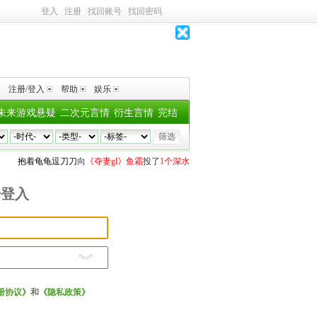
登入
注册
找回账号
找回密码
注册/登入
帮助
娱乐
未来游戏悬疑
二次元言情
衍生言情
完结
抱着龟龟逗刀刀
向
《夺妻gl》鱼霜
投了
1个深水鱼雷
TTC中野何时床上混战
向
《
号登入
册协议》
和
《隐私政策》