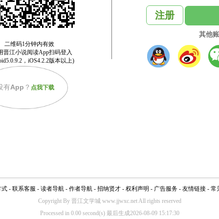
注册
其他
没有
App
？
点我下载
方式
-
联系客服
-
读者导航
-
作者导航
-
招纳贤才
-
权利声明
-
广告服务
-
友情链接
-
常
Copyright By 晋江文学城 www.jjwxc.net All rights reserved
Processed in 0.00 second(s) 最后生成2026-08-09 15:17:30