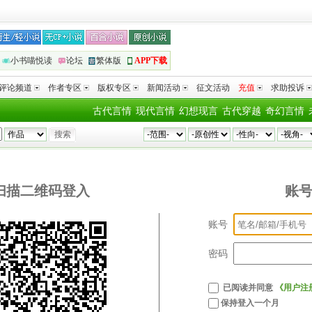
小书喵悦读
论坛
繁体版
APP下载
评论频道
作者专区
版权专区
新闻活动
征文活动
充值
求助投诉
古代言情
现代言情
幻想现言
古代穿越
奇幻言情
扫描二维码登入
账
账号
密码
已阅读并同意
《用户注
保持登入一个月