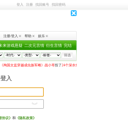
登入
注册
找回账号
找回密码
注册/登入
帮助
娱乐
未来游戏悬疑
二次元言情
衍生言情
完结
《殉国太监穿越成虫族军雌》战小哥
投了
24个深水鱼雷
一碗粥
向
《浪漫叙事》是惟
投
号登入
册协议》
和
《隐私政策》