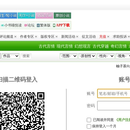
小书喵悦读
论坛
繁体版
APP下载
评论频道
作者专区
版权专区
新闻活动
征文活动
充值
求助投诉
古代言情
现代言情
幻想现言
古代穿越
奇幻言情
柚子茶
向
扫描二维码登入
账
账号
密码
已阅读并同意
《用户注
保持登入一个月