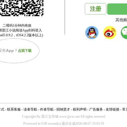
注册
其他
没有
App
？
点我下载
方式
-
联系客服
-
读者导航
-
作者导航
-
招纳贤才
-
权利声明
-
广告服务
-
友情链接
-
常
Copyright By 晋江文学城 www.jjwxc.net All rights reserved
Processed in 0.00 second(s) 最后生成2026-08-07 23:03:59