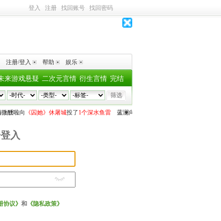
登入
注册
找回账号
找回密码
注册/登入
帮助
娱乐
未来游戏悬疑
二次元言情
衍生言情
完结
微醺啦
向
《囚她》休屠城
投了
1个深水鱼雷
蓝澜
向
《富哥：Crush说不喜欢我》松露
号登入
册协议》
和
《隐私政策》