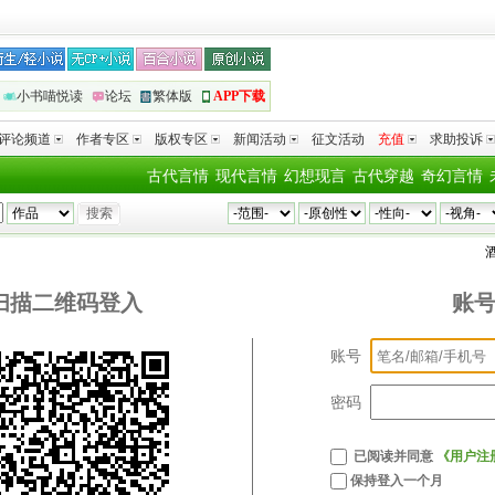
小书喵悦读
论坛
繁体版
APP下载
评论频道
作者专区
版权专区
新闻活动
征文活动
充值
求助投诉
古代言情
现代言情
幻想现言
古代穿越
奇幻言情
酒
扫描二维码登入
账
账号
密码
已阅读并同意
《用户注
保持登入一个月