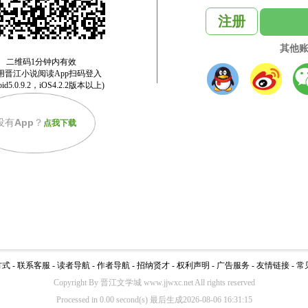
注册
其他
没有
App
？
点我下载
方式
-
联系客服
-
读者导航
-
作者导航
-
招纳贤才
-
权利声明
-
广告服务
-
友情链接
-
常
Copyright By 晋江文学城 www.jjwxc.net All rights reserved
Processed in 0.00 second(s) 最后生成2026-08-06 16:31:15