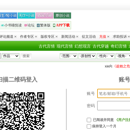
小书喵悦读
论坛
繁体版
APP下载
评论频道
作者专区
版权专区
新闻活动
征文活动
充值
求助投诉
古代言情
现代言情
幻想现言
古代穿越
奇幻言情
xin
向
《趁她之危
扫描二维码登入
账
账号
密码
已阅读并同意
《用户注
保持登入一个月