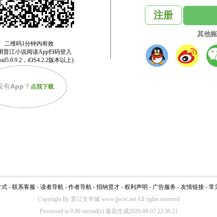
注册
其他
没有
App
？
点我下载
方式
-
联系客服
-
读者导航
-
作者导航
-
招纳贤才
-
权利声明
-
广告服务
-
友情链接
-
常
Copyright By 晋江文学城 www.jjwxc.net All rights reserved
Processed in 0.00 second(s) 最后生成2026-08-07 22:36:21