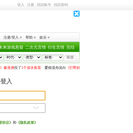
登入
注册
找回账号
找回密码
注册/登入
帮助
娱乐
未来游戏悬疑
二次元言情
衍生言情
完结
》秦淮洲
投了
1个深水鱼雷
爱你没办法
向
《打野好像暗恋我两辈子》南达礼
投了
1个
号登入
册协议》
和
《隐私政策》