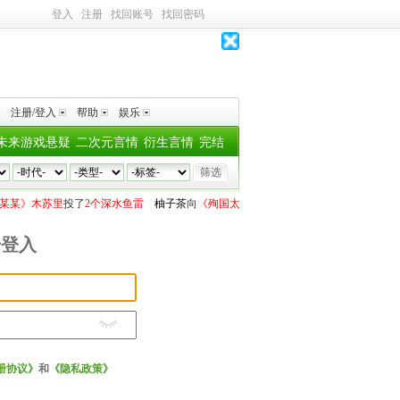
登入
注册
找回账号
找回密码
注册/登入
帮助
娱乐
未来游戏悬疑
二次元言情
衍生言情
完结
某某》木苏里
投了
2个深水鱼雷
柚子茶
向
《殉国太监穿越成虫族军雌》战小哥
投了
2
号登入
册协议》
和
《隐私政策》