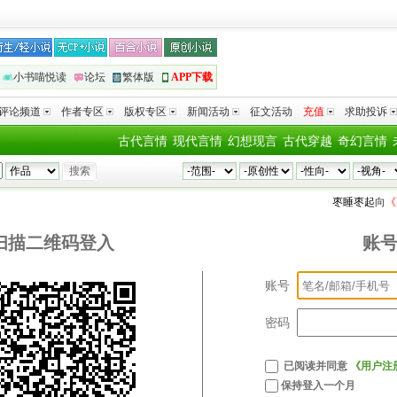
小书喵悦读
论坛
繁体版
APP下载
评论频道
作者专区
版权专区
新闻活动
征文活动
充值
求助投诉
古代言情
现代言情
幻想现言
古代穿越
奇幻言情
枣睡枣起
向
《
扫描二维码登入
账
账号
密码
已阅读并同意
《用户注
保持登入一个月