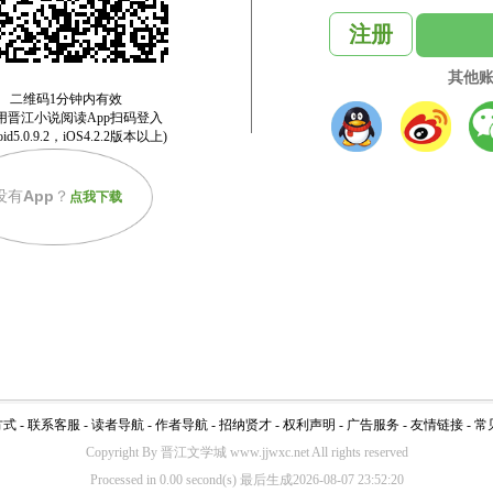
注册
其他
没有
App
？
点我下载
方式
-
联系客服
-
读者导航
-
作者导航
-
招纳贤才
-
权利声明
-
广告服务
-
友情链接
-
常
Copyright By 晋江文学城 www.jjwxc.net All rights reserved
Processed in 0.00 second(s) 最后生成2026-08-07 23:52:20