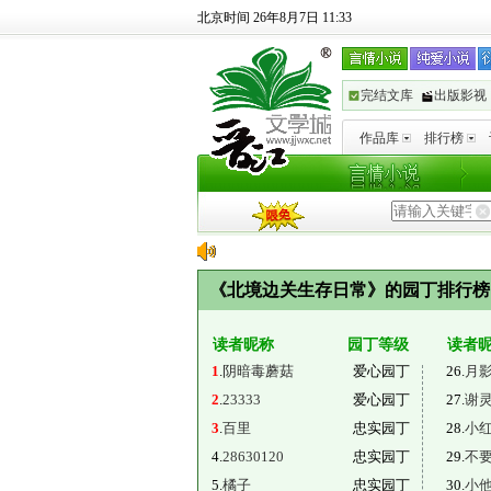
北京时间 26年8月7日 11:33
完结文库
出版影视
作品库
排行榜
《北境边关生存日常》的园丁排行
读者昵称
园丁等级
读者
1
.
阴暗毒蘑菇
爱心园丁
26.
月
2
.
23333
爱心园丁
27.
谢
3
.
百里
忠实园丁
28.
小
4.
28630120
忠实园丁
29.
不
5.
橘子
忠实园丁
30.
小