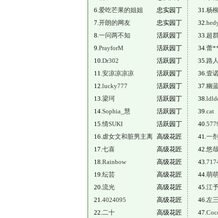
6.
爱吃芒果的姐姐
忠实园丁
31.
杨
7.
开朗的网友
忠实园丁
32.
hed
8.
一问两不知
活跃园丁
33.
超
9.
PrayforM
活跃园丁
34.
蕾*
10.
Dr302
活跃园丁
35.
路
11.
安凉凉凉凉
活跃园丁
36.
壹
12.
lucky777
活跃园丁
37.
幽
13.
梁珂
活跃园丁
38.
ldld
14.
Sophia_慧
活跃园丁
39.
cat
15.
情SUKI
活跃园丁
40.
577
16.
虐女文和脏男主离
高级花匠
41.
一
17.
七喜
高级花匠
42.
悠
18.
Rainbow
高级花匠
43.
717
19.
纭芸
高级花匠
44.
萌
20.
流光
高级花匠
45.
江
21.
4024095
高级花匠
46.
左
22.
二十
高级花匠
47.
Coc