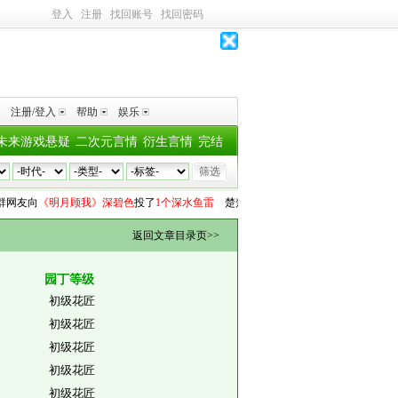
登入
注册
找回账号
找回密码
注册/登入
帮助
娱乐
未来游戏悬疑
二次元言情
衍生言情
完结
网友
向
《明月顾我》深碧色
投了
1个深水鱼雷
楚楚
向
《沈医生带萨摩耶嫁体制内》青
返回文章目录页>>
园丁等级
初级花匠
初级花匠
初级花匠
初级花匠
初级花匠