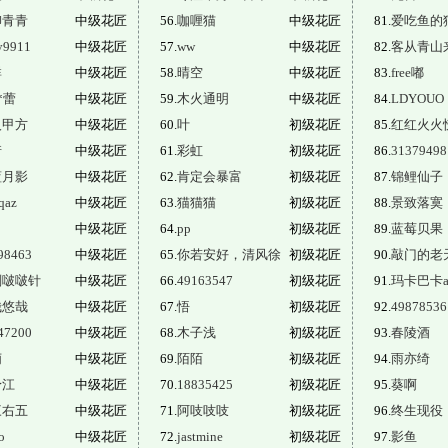
柳青青
中级花匠
56.
咖喱猫
中级花匠
81.
爱吃鱼的
y9911
中级花匠
57.
ww
中级花匠
82.
客从青山
群
中级花匠
58.
晴空
中级花匠
83.
free嘟
*蕾
中级花匠
59.
木火通明
中级花匠
84.
LDYOUO
人甲方
中级花匠
60.
叶
初级花匠
85.
红红火火
诺
中级花匠
61.
彩虹
初级花匠
86.
31379498
蓝月影
中级花匠
62.
肯定会暴富
初级花匠
87.
锦鲤仙子
qaz
中级花匠
63.
猫猫猫
初级花匠
88.
景致落寞
中级花匠
64.
pp
初级花匠
89.
蓝莓贝果
98463
中级花匠
65.
你若安好，清风徐
初级花匠
90.
敲门的老
剂啵啵针
中级花匠
66.
49163547
初级花匠
91.
玛卡巴卡a
哉悠哉
中级花匠
67.
悟
初级花匠
92.
49878536
47200
中级花匠
68.
木子浅
初级花匠
93.
春陵酒
萌
中级花匠
69.
陌陌
初级花匠
94.
雨亦绮
予江
中级花匠
70.
18835425
初级花匠
95.
葵啊
三右五
中级花匠
71.
阿吱吱吱
初级花匠
96.
终生现役
o
中级花匠
72.
jastmine
初级花匠
97.
影鱼