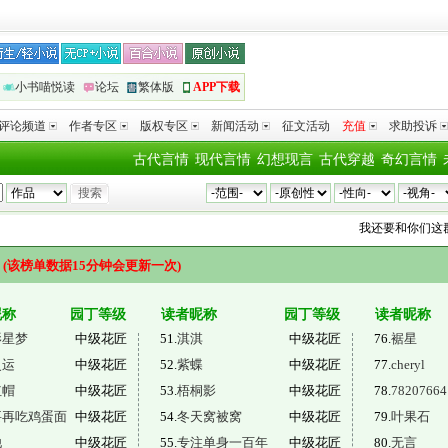
小书喵悦读
论坛
繁体版
APP下载
评论频道
作者专区
版权专区
新闻活动
征文活动
充值
求助投诉
古代言情
现代言情
幻想现言
古代穿越
奇幻言情
我还要和你们这群
榜
(该榜单数据15分钟会更新一次)
昵称
园丁等级
读者昵称
园丁等级
读者昵称
影星梦
中级花匠
51.
淇淇
中级花匠
76.
裾星
灵运
中级花匠
52.
紫蝶
中级花匠
77.
cheryl
红帽
中级花匠
53.
梧桐影
中级花匠
78.
78207664
要再吃鸡蛋面
中级花匠
54.
冬天窝被窝
中级花匠
79.
叶果石
他
中级花匠
55.
专注单身一百年
中级花匠
80.
无言