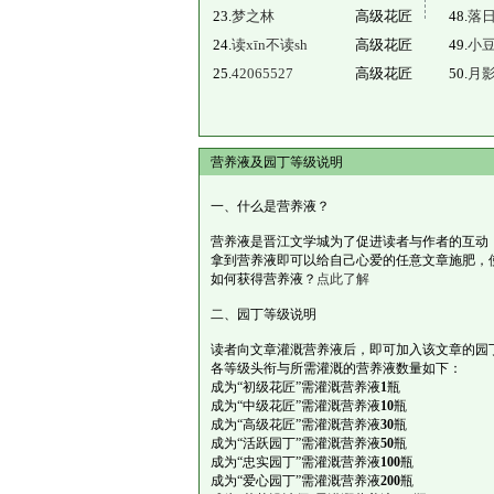
23.
梦之林
高级花匠
48.
落
24.
读xīn不读sh
高级花匠
49.
小
25.
42065527
高级花匠
50.
月
营养液及园丁等级说明
一、什么是营养液？
营养液是晋江文学城为了促进读者与作者的互动
拿到营养液即可以给自己心爱的任意文章施肥，
如何获得营养液？
点此了解
二、园丁等级说明
读者向文章灌溉营养液后，即可加入该文章的园
各等级头衔与所需灌溉的营养液数量如下：
成为“初级花匠”需灌溉营养液
1
瓶
成为“中级花匠”需灌溉营养液
10
瓶
成为“高级花匠”需灌溉营养液
30
瓶
成为“活跃园丁”需灌溉营养液
50
瓶
成为“忠实园丁”需灌溉营养液
100
瓶
成为“爱心园丁”需灌溉营养液
200
瓶