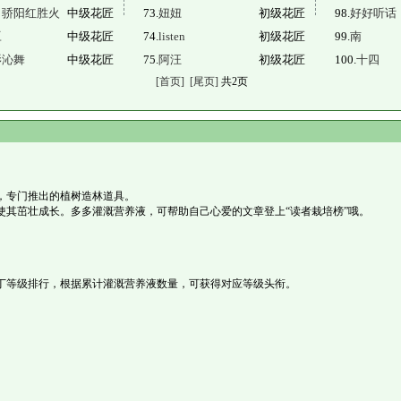
日骄阳红胜火
中级花匠
73.
妞妞
初级花匠
98.
好好听话
豆
中级花匠
74.
listen
初级花匠
99.
南
影沁舞
中级花匠
75.
阿汪
初级花匠
100.
十四
[首页]
[尾页]
共2页
，专门推出的植树造林道具。
使其茁壮成长。多多灌溉营养液，可帮助自己心爱的文章登上“读者栽培榜”哦。
丁等级排行，根据累计灌溉营养液数量，可获得对应等级头衔。