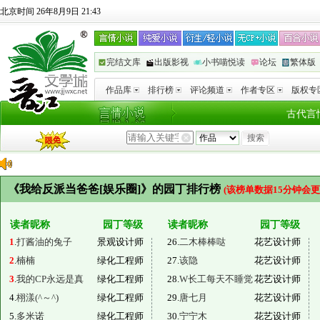
北京时间 26年8月9日 21:43
完结文库
出版影视
小书喵悦读
论坛
繁体版
作品库
排行榜
评论频道
作者专区
版权专
古代言
《我给反派当爸爸[娱乐圈]》的园丁排行榜
(该榜单数据15分钟会更
读者昵称
园丁等级
读者昵称
园丁等级
1
.
打酱油的兔子
景观设计师
26.
二木棒棒哒
花艺设计师
2
.
楠楠
绿化工程师
27.
该隐
花艺设计师
3
.
我的CP永远是真
绿化工程师
28.
W长工每天不睡觉
花艺设计师
4.
栩漾(^～^)
绿化工程师
29.
唐七月
花艺设计师
5.
多米诺
绿化工程师
30.
宁宁木
花艺设计师