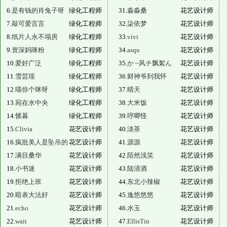
6.
是有钱的肖兔子呀
绿化工程师
31.
淼淼桑
花艺设计师
7.
敲可爱言言
绿化工程师
32.
柒依梦
花艺设计师
8.
纸片人永不塌房
绿化工程师
33.
vivi
花艺设计师
9.
资深妈咪粉
绿化工程师
34.
asqu
花艺设计师
10.
爱好广泛
绿化工程师
35.
か ~风チ飘絮ん
花艺设计师
11.
雪芸瑶
绿化工程师
36.
财神爷到我怀
花艺设计师
12.
喵你个咪呀
绿化工程师
37.
晴天
花艺设计师
13.
宛在水中央
绿化工程师
38.
大米饭
花艺设计师
14.
愫暮
绿化工程师
39.
哼唧怪
花艺设计师
15.
Clivia
花艺设计师
40.
淡茶
花艺设计师
16.
疯批美人是坠吊的
花艺设计师
41.
源源
花艺设计师
17.
满目桑华
花艺设计师
42.
陌然浅笑
花艺设计师
18.
小书迷
花艺设计师
43.
陆清酒
花艺设计师
19.
拒绝上班
花艺设计师
44.
东北小辣椒
花艺设计师
20.
暗表大法好
花艺设计师
45.
逸悠悠悠
花艺设计师
21.
echo
花艺设计师
46.
水玉
花艺设计师
22.
wait
花艺设计师
47.
EllisTin
花艺设计师