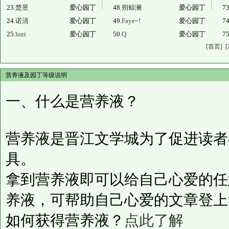
23.
楚昱
爱心园丁
48.
朔鲸澜
爱心园丁
73
24.
诺清
爱心园丁
49.
Faye~!
爱心园丁
74
25.
luzi
爱心园丁
50.
Q
爱心园丁
75
[首页]
[
营养液及园丁等级说明
一、什么是营养液？
营养液是晋江文学城为了促进读者
具。
拿到营养液即可以给自己心爱的任
养液，可帮助自己心爱的文章登上
如何获得营养液？
点此了解