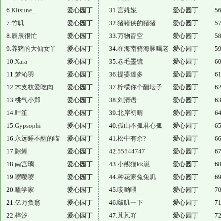
6.
Kitsune_
爱心园丁
31.
言婲婲
爱心园丁
56
7.
竹叽
爱心园丁
32.
猪猪侠的猪猪
爱心园丁
57
8.
辰辰很忙
爱心园丁
33.
万物皆空
爱心园丁
58
9.
养猪的大仙女丫
爱心园丁
34.
在海南骑海豚喝老
爱心园丁
59
10.
Xara
爱心园丁
35.
卷毛墨镜
爱心园丁
60
11.
梦沁羽
爱心园丁
36.
提婆達多
爱心园丁
61
12.
木支枝爱吃肉
爱心园丁
37.
柠檬你个醋坛子
爱心园丁
62
13.
桃气小郑
爱心园丁
38.
刘清语
爱心园丁
63
14.
叶笙
爱心园丁
39.
北岸初晴
爱心园丁
64
15.
Gypsophi
爱心园丁
40.
孤山不孤君心孤
爱心园丁
65
16.
永远睡不醒的喵
爱心园丁
41.
松中有余?
爱心园丁
66
17.
隙鲤
爱心园丁
42.
55544747
爱心园丁
67
18.
南宫璃
爱心园丁
43.
小熊猫kk崽
爱心园丁
68
19.
嘤嘤嘤
爱心园丁
44.
种花家兔兔叽
爱心园丁
69
20.
嗑学家
爱心园丁
45.
哎哟喂
爱心园丁
70
21.
亿万负翁
爱心园丁
46.
啵叽一下
爱心园丁
71
22.
梓汐
爱心园丁
47.
芃芃吖
爱心园丁
72