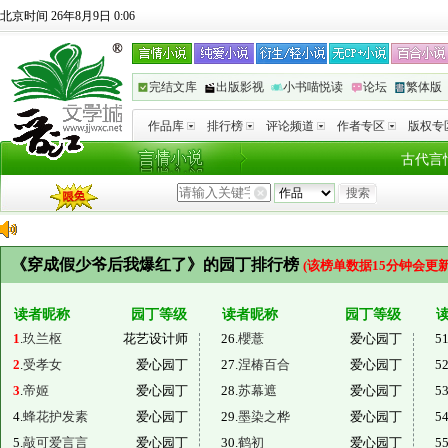
北京时间 26年8月9日 0:06
完结文库
出版影视
小书喵悦读
论坛
繁体版
作品库
排行榜
评论频道
作者专区
版权专
古代言
《穿成假少爷后我爆红了》的园丁排行榜
(该榜单数据15分钟会更新
读者昵称
园丁等级
读者昵称
园丁等级
1
.
玖兰枢
花艺设计师
26.
櫻薏
爱心园丁
51
2
.
受孝女
爱心园丁
27.
涅椿百合
爱心园丁
52
3
.
帝姬
爱心园丁
28.
苏幕遮
爱心园丁
53
4.
蜂花护发素
爱心园丁
29.
墨染之桦
爱心园丁
54
5.
敲可爱言言
爱心园丁
30.
鹤初
爱心园丁
55