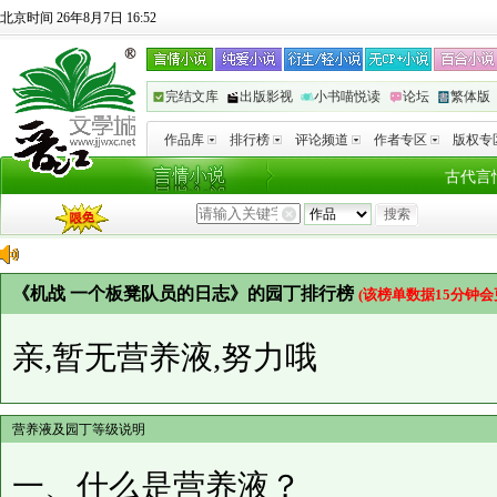
北京时间 26年8月7日 16:52
完结文库
出版影视
小书喵悦读
论坛
繁体版
作品库
排行榜
评论频道
作者专区
版权专
古代言
《机战 一个板凳队员的日志》的园丁排行榜
(该榜单数据15分钟会
亲,暂无营养液,努力哦
营养液及园丁等级说明
一、什么是营养液？