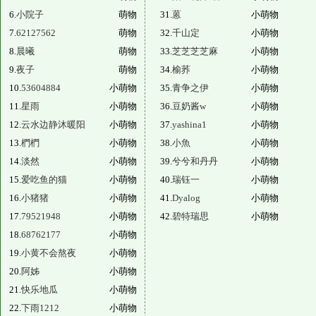
6.
小院子
萌物
31.
蒽
小萌物
7.
62127562
萌物
32.
千山定
小萌物
8.
晨曦
萌物
33.
芝芝芝芝麻
小萌物
9.
夜子
萌物
34.
榆荞
小萌物
10.
53604884
小萌物
35.
青争之伊
小萌物
11.
星雨
小萌物
36.
豆奶酱w
小萌物
12.
云水边静沐暖阳
小萌物
37.
yashina1
小萌物
13.
椚椚
小萌物
38.
小魚
小萌物
14.
淡然
小萌物
39.
兮兮和丹丹
小萌物
15.
爱吃鱼的猫
小萌物
40.
瑞钰一
小萌物
16.
小猪猪
小萌物
41.
Dyalog
小萌物
17.
79521948
小萌物
42.
碧特瑞思
小萌物
18.
68762177
小萌物
19.
小黄不会熬夜
小萌物
20.
阿姊
小萌物
21.
快乐地瓜
小萌物
22.
下雨1212
小萌物