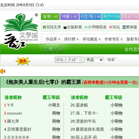
北京时间 26年8月9日 15:45
完结文库
出版影视
小书喵悦读
论坛
繁体版
作品库
排行榜
评论频道
作者专区
版权专
古代言
《炮灰美人重生后[七零]》的霸王票
(该榜单数据15分钟会更新一次)
读者昵称
霸王等级
读者昵称
霸王等级
1
.
Y卡
小萌主
26.
靈凌貓
小萌物
2
.
murasaki
萌物
27.
滴，下班卡~
小萌物
3
.
圓七率
萌物
28.
漂逝的半岛
小萌物
4.
言情重度愛好
萌物
29.
麋鹿迷路长颈鹿
小萌物
5.
①②③④⑤⑥
萌物
30.
陌上花开-莉
小萌物