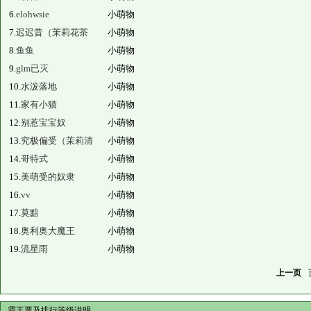
6.
elohwsie
小萌物
7.
迟迟昔（茉莉花茶
小萌物
8.
鱼鱼
小萌物
9.
glm已灭
小萌物
10.
水泼落地
小萌物
11.
家有小猫
小萌物
12.
别惹宝宝奴
小萌物
13.
究极偏受（茉莉清
小萌物
14.
哥特式
小萌物
15.
美萌受的奴隶
小萌物
16.
vv
小萌物
17.
莫黯
小萌物
18.
奥利奥大魔王
小萌物
19.
流星雨
小萌物
上一页
霸王票及排行等级说明