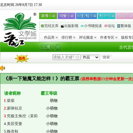
北京时间 26年8月7日 17:30
完结文库
出版影视
小书喵悦读
论坛
繁体版
作品库
排行榜
评论频道
作者专区
版权专
古代言
《亲一下魅魔又能怎样！》的霸王票
(该榜单数据15分钟会更新一次
读者昵称
霸王等级
1
.
柴柴
萌物
2
.
家咪钰京
小萌物
3
.
究极主角控（茉莉
小萌物
4.
美苏受妻
小萌物
5.
晚杏秋
小萌物