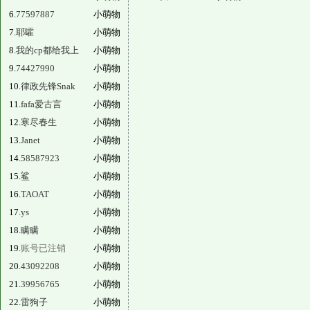
6.
77597887
小萌物
7.
耶嚯
小萌物
8.
我的cp都给我上
小萌物
9.
74427990
小萌物
10.
律政先锋Snak
小萌物
11.
fafa爱古言
小萌物
12.
寒尽春生
小萌物
13.
Janet
小萌物
14.
58587923
小萌物
15.
鲨
小萌物
16.
TAOAT
小萌物
17.
ys
小萌物
18.
瞒瞒
小萌物
19.
账号已注销
小萌物
20.
43092208
小萌物
21.
39956765
小萌物
22.
雷狗子
小萌物