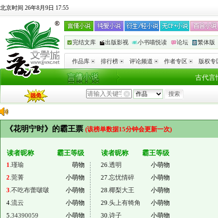
北京时间 26年8月9日 17:55
完结文库
出版影视
小书喵悦读
论坛
繁体版
作品库
排行榜
评论频道
作者专区
版权专
古代言
《花明宁时》的霸王票
(该榜单数据15分钟会更新一次)
读者昵称
霸王等级
读者昵称
霸王等级
1
.
瑾瑜
萌物
26.
透明
小萌物
2
.
莞菁
小萌物
27.
忘忧情碎
小萌物
3
.
不吃布蕾啵啵
小萌物
28.
椰梨大王
小萌物
4.
流云
小萌物
29.
头上有犄角
小萌物
5.
34390059
小萌物
30.
诗子
小萌物