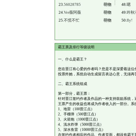
23.
56028785
萌物
48.
嗯
24.
Ver薇阿薇
萌物
49.
吟秋
25.
不慌不忙
萌物
50.
fly!
霸王票及排行等级说明
一、什么是霸王？
您在晋江有心爱的作者吗？您是不是深爱着这位
投票炸她，系统自动生成留言表达心意，无须再
二、霸王系统组成
第一部分，霸王票：
针对晋江签约作者及作品的一种支持鼓励系统，
王票产生的收益也将成为作者收入的一部分。系
1、地雷（100晋江点）
2、手榴弹（500晋江点）
3、火箭炮（1000晋江点）
4、浅水炸弹（5000晋江点）
5、深水鱼雷（10000晋江点）
在签约作者相应的作品、作者页面，都设有霸王