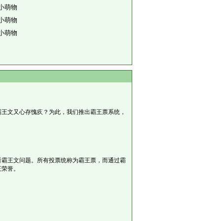
小萌物
小萌物
小萌物
霸王文又心存愧疚？为此，我们推出霸王票系统，
看霸王文问题。所有投票统称为霸王票，而通过霸
王荣誉。
。