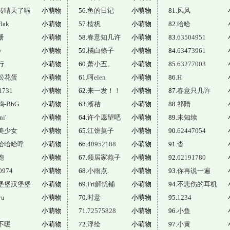
转晴天了啦
小萌物
56.
鱼的日记
小萌物
81.
风风
lak
小萌物
57.
桉杋
小萌物
82.
哈哈
册
小萌物
58.
春意知几许
小萌物
83.
63504951
y
小萌物
59.
橘白條子
小萌物
84.
63473961
行.
小萌物
60.
萧小五。
小萌物
85.
63277003
松花蛋
小萌物
61.
呵elen
小萌物
86.
H
1731
小萌物
62.
来一发！！
小萌物
87.
春意只几许
-BbG
小萌物
63.
淅秸
小萌物
88.
祁隋
ni'
小萌物
64.
许个愿望吧
小萌物
89.
未知续
美少女
小萌物
65.
江饼菓子
小萌物
90.
62447054
哈哈哈呼
小萌物
66.
40952188
小萌物
91.
杳
跑
小萌物
67.
领居家燕子
小萌物
92.
62191780
0974
小萌物
68.
小雨点.
小萌物
93.
你再说一遍
堡堡汉堡堡
小萌物
69.
Fri解忧铺
小萌物
94.
不悲伤的耳机
u
小萌物
70.
时意
小萌物
95.
1234
小萌物
71.
72575828
小萌物
96.
小鱼
不暖
小萌物
72.
浮绘
小萌物
97.
小黄