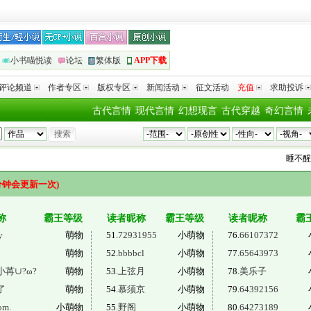
小书喵悦读
论坛
繁体版
APP下载
评论频道
作者专区
版权专区
新闻活动
征文活动
充值
求助投诉
古代言情
现代言情
幻想现言
古代穿越
奇幻言情
睡不醒
向
分钟会更新一次)
称
霸王等级
读者昵称
霸王等级
读者昵称
霸
y
萌物
51.
72931955
小萌物
76.
66107372
萌物
52.
bbbbcl
小萌物
77.
65643973
小苒∪?ω?
萌物
53.
上弦月
小萌物
78.
美乐子
了
萌物
54.
慕须京
小萌物
79.
64392156
om.
小萌物
55.
野阁
小萌物
80.
64273189