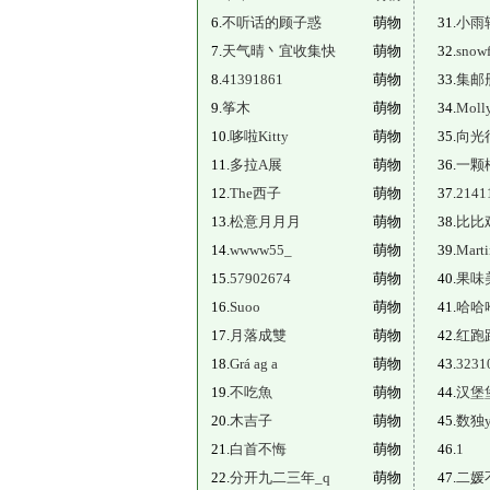
6.
不听话的顾子惑
萌物
31.
小雨
7.
天气晴丶宜收集快
萌物
32.
snowf
8.
41391861
萌物
33.
集邮
9.
筝木
萌物
34.
Moll
10.
哆啦Kitty
萌物
35.
向光
11.
多拉A展
萌物
36.
一颗
12.
The西子
萌物
37.
2141
13.
松意月月月
萌物
38.
比比鸡
14.
wwww55_
萌物
39.
Marti
15.
57902674
萌物
40.
果味
16.
Suoo
萌物
41.
哈哈
17.
月落成雙
萌物
42.
红跑
18.
Grá ag a
萌物
43.
3231
19.
不吃魚
萌物
44.
汉堡
20.
木吉子
萌物
45.
数独y
21.
白首不悔
萌物
46.
1
22.
分开九二三年_q
萌物
47.
二媛