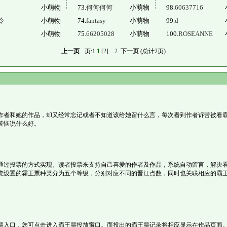
小萌物
73.
何何何何
小萌物
98.
60637716
泠
小萌物
74.
fantasy
小萌物
99.
d
小萌物
75.
66205028
小萌物
100.
ROSEANNE
上一页
页:
1
1
[
2
]
...
2
下一页
(总计
2
页)
作者和她的作品，却又经常忘记或者不知道该给她留什么言，每次看到作者诉苦被看
苦恼说什么好。
通过投票的方式实现。读者投票来支持自己喜爱的作者及作品，系统自动留言，解决
统设置的霸王票种类分为五个等级，分别对应不同的晋江点数，同时也关联相应的霸
票入口，您可点击进入霸王票投放窗口。而投出的霸王票记录将相应显示在作品页面