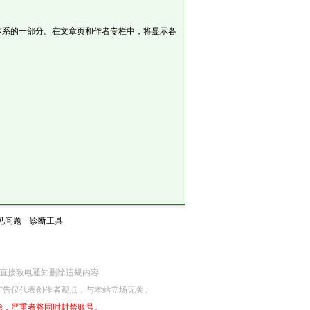
体系的一部分。在文章页和作者专栏中，将显示各
见问题
－
诊断工具
网监部门直接致电通知删除违规内容
广告仅代表创作者观点，与本站立场无关。
除，严重者将同时封禁账号。