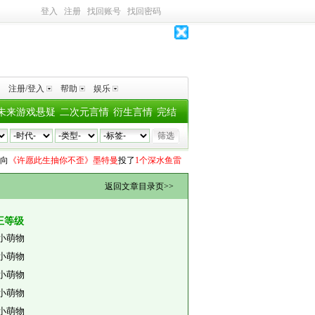
登入
注册
找回账号
找回密码
注册/登入
帮助
娱乐
未来游戏悬疑
二次元言情
衍生言情
完结
《许愿此生抽你不歪》墨特曼
投了
1个深水鱼雷
风知道山
向
《古板老男人怀孕后》
返回文章目录页>>
王等级
小萌物
小萌物
小萌物
小萌物
小萌物