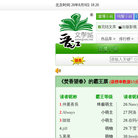
北京时间 26年8月9日 18:26
完结文库
出版影视
作品库
排行榜
《焚香望春》的霸王票
(该榜单数据15
读者昵称
霸王等级
读者昵
1
.
仲夏夜長
终极萌主
26.
Nanc
2
.
Always
小萌主
27.
阿洛
3
.
吱吱
小萌主
28.
在吗
4.
jill
萌物
29.
下雪
5.
果果
萌物
30.
freed