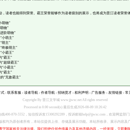
励，读者也能得到荣誉。霸王荣誉能够作为读者级别的展示，也将成为晋江读者荣誉
小萌物”
萌物”
进阶萌物”
“小萌主”
“萌主”
“终极萌主”
“小霸王”
“霸王”
的“超级霸王”
“小霸主”
“霸主”
的“无敌霸主”
方式
-
联系客服
-
读者导航
-
作者导航
-
招纳贤才
-
权利声明
-
广告服务
-
友情链接
-
常
Copyright By 晋江文学城 www.jjwxc.net All rights reserved
Processed in 0.00 second(s) 最后生成2026-08-09 18:26:42
00-870-5552，短信投诉发15300292289，投诉邮箱help@jjwxc.com，欢迎
版权均为原创者所有，本站仅提供上传、存储及展示功能。本站所收录、展示内容及
遵守国家相关法律法规。我们拒绝任何色情暴力及其他违规内容，一经发现，立即删