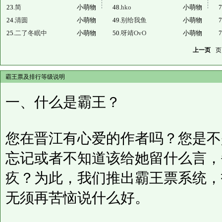
23.
简
小萌物
48.
hko
小萌物
7
24.
清圆
小萌物
49.
别给我鱼
小萌物
7
25.
二了冬眠中
小萌物
50.
呀靖OvO
小萌物
7
上一页
页
霸王票及排行等级说明
一、什么是霸王？
您在晋江有心爱的作者吗？您是不
忘记或者不知道该给她留什么言，
疚？为此，我们推出霸王票系统，
无须再苦恼说什么好。