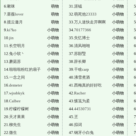
6.
啾咪
萌物
31.
涯钺
小萌物
5
7.
蔷薇lover
萌物
32.
萌死他23333
小萌物
5
8.
揽云邀月
萌物
33.
万人迷快走开啊啊
小萌物
5
9.
ki?ko
小萌物
34.
70177366
小萌物
5
10.
jin
小萌物
35.
失忆博士
小萌物
6
11.
长空明月
小萌物
36.
清风翊翊
小萌物
6
12.
兔小软丶
小萌物
37.
苏頥瑿
小萌物
6
13.
蘑菇苏
小萌物
38.
辞长卿
小萌物
6
14.
啦啦啦粉红的扇子
小萌物
39.
干啥carp
小萌物
6
15.
一念之间
小萌物
40.
沸雪煮酒
小萌物
6
16.
demeter
小萌物
41.
西梅真的好好吃
小萌物
6
17.
wjssbkyk
小萌物
42.
Racher
小萌物
6
18.
Calbee
小萌物
43.
愫笺为柔
小萌物
6
19.
柠檬柠檬树
小萌物
44.
44530731
小萌物
6
20.
天才果果
小萌物
45.
玊
小萌物
7
21.
柳先生
小萌物
46.
拟词
小萌物
7
22.
微生
小萌物
47.
钢牙小白兔
小萌物
7