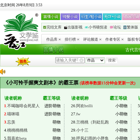
北京时间 26年8月9日 3:53
完结文库
出版影视
小书喵悦读
论坛
繁体版
作品库
排行榜
评论频道
作者专区
版权专
古代言
《小可怜手握爽文剧本》的霸王票
(该榜单数据15分钟会更新一次)
读者昵称
霸王等级
读者昵称
霸王等级
1
.
不喝咖啡会死星人
进阶萌物
26.
阿欢brilli
小萌物
5
2
.
喵咪喵
进阶萌物
27.
fw
小萌物
5
3
.
忘羡
萌物
28.
兰桃桃（到处乱跑
小萌物
5
4.
桃桃桃桃桃
萌物
29.
小十三
小萌物
5
5.
我喜欢beta
萌物
30.
呼风幻雨的小胖鱼
小萌物
5