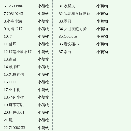
6.
82590986
小萌物
31.
收货人
小萌物
7.
70819245
小萌物
32.
我要看女同贴贴
小萌物
8.
小寒小涵
小萌物
33.
零羽
小萌物
9.
阿琇1217
小萌物
34.
女朋友超可爱
小萌物
10.
？
小萌物
35.
Godrose
小萌物
11.
哲耳
小萌物
36.
看文磕cp
小萌物
12.
蜡笔小新不蜡
小萌物
37.
素白
小萌物
13.
留白
小萌物
14.
顾倾狂
小萌物
15.
九枝春信
小萌物
16.
1111
小萌物
17.
亚十礼
小萌物
18.
小狗小摆
小萌物
19.
可不可以
小萌物
20.
用户0901
小萌物
21.
風
小萌物
22.
71068253
小萌物