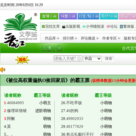
北京时间 26年8月6日 16:29
完结文库
出版影视
小书喵悦读
论坛
繁体版
作品库
排行榜
评论频道
作者专区
版权专
古代言
《被位高权重偏执O捡回家后》的霸王票
(该榜单数据15分钟会更新
读者昵称
霸王等级
读者昵称
霸王等级
1
.
46084995
小萌主
26.
不吃早饭
小萌物
2
.
修理坏情绪
进阶萌物
27.
40的狗
小萌物
3
.
阿槲
萌物
28.
49902933
小萌物
4.
莫
萌物
29.
48177829
小萌物
5.
。。
萌物
30.
有点礼貌行不行
小萌物