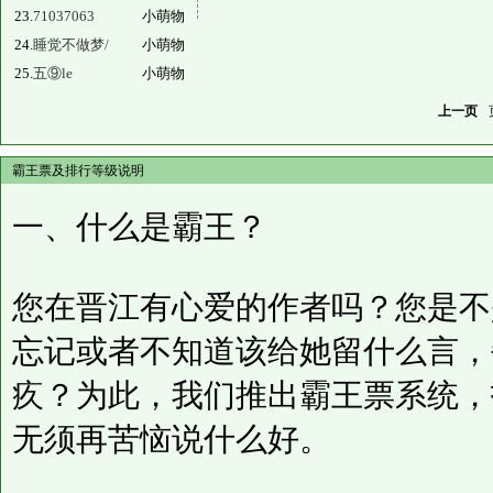
23.
71037063
小萌物
24.
睡觉不做梦/
小萌物
25.
五⑨le
小萌物
上一页
霸王票及排行等级说明
一、什么是霸王？
您在晋江有心爱的作者吗？您是不
忘记或者不知道该给她留什么言，
疚？为此，我们推出霸王票系统，
无须再苦恼说什么好。