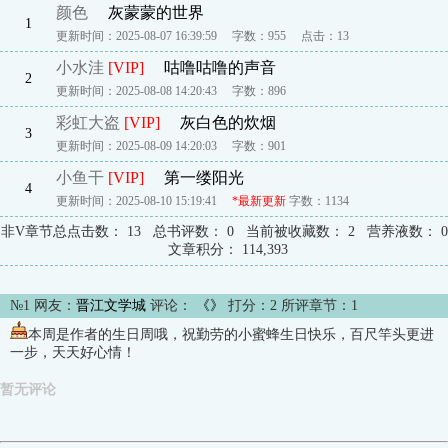
颜色
灰蒙蒙的世界
1
更新时间：2025-08-07 16:39:59
字数：955
点击：
13
小水洼
[VIP]
咕噜咕噜的声音
2
更新时间：2025-08-08 14:20:43
字数：896
彩虹大盗
[VIP]
灰白色的炊烟
3
更新时间：2025-08-09 14:20:03
字数：901
小鱼干
[VIP]
第一缕阳光
4
更新时间：2025-08-10 15:19:41
*最新更新
字数：1134
非V章节总点击数：
13
总书评数：
0
当前被收藏数：
2
营养液数：
0
文章积分：
114,393
№1 网友：
晋江文学城
评论：
《》
打分：
2
所评章节：1
本周是作者的生日周哦，祝勤劳的小蜜蜂生日快乐，百尺竿头更进
一步，天天好心情！
暂无评论