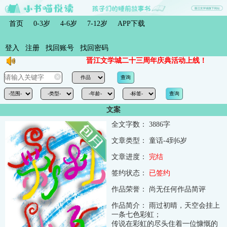
首页
0-3岁
4-6岁
7-12岁
APP下载
登入
注册
找回账号
找回密码
晋江文学城二十三周年庆典活动上线！
文案
全文字数：
3886字
文章类型：
童话-4到6岁
文章进度：
完结
签约状态：
已签约
作品荣誉：
尚无任何作品简评
作品简介：
雨过初晴，天空会挂上
一条七色彩虹；
传说在彩虹的尽头住着一位慷慨的