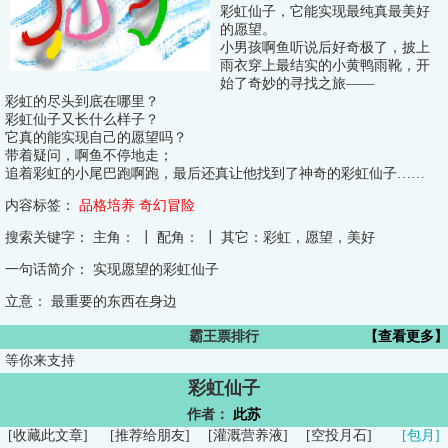
彩虹仙子，它能实现最纯真最美好
的愿望。
小男孩啊鱼听说后好奇极了，披上
雨衣穿上最结实的小黄鸭雨靴，开
始了奇妙的寻找之旅——
彩虹的尽头到底在哪里？
彩虹仙子又长什么样子？
它真的能实现自己的愿望吗？
带着疑问，啊鱼不停地走；
追着彩虹的小尾巴跑啊跑，最后还真让他找到了神奇的彩虹仙子……
内容标签：
品格培养
奇幻冒险
搜索关键字：
主角： ┃ 配角： ┃ 其它：彩虹，愿望，美好
一句话简介：
实现愿望的彩虹仙子
立意：
最重要的东西在身边
霸王票排行
【查看更多】
等你来支持
彩虹仙子
作者：
此苏
[
收藏此文章
]
[
推荐给朋友
]
[
灌溉营养液
]
[
空投月石
]
[包月]