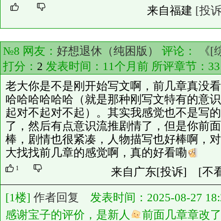
来自福建
[投诉
№8 网友：
好想退休（纯困版）
评论：
《[
打分：
2
发表时间：11个月前 所评章节：
33
老大你是不是刚开始写文啊，前几章真没看
哈哈哈哈哈哈（就是那种刚写文特有的意识
起对不起对不起）。其实我感觉也不是写的
了，然后有点意识流推剧情了，但是你前面
棒，剧情也很紧凑，人物描写也好棒啊，对
大找找前几章的感觉啊，真的好看嘞
1
来自广东
[投诉]
[不
[1楼]
作者回复
发表时间：2025-08-27 18:2
感谢宝子的评价，是新人
前面几章章改