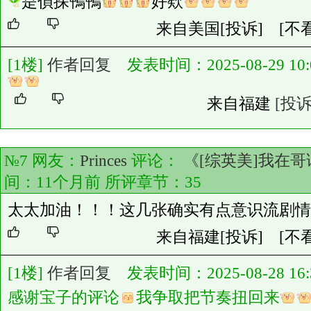
是偵探鴨鴨
好欸
来自美国
[投诉]
[不
[1楼]
作者回复
发表时间：2025-08-29 10:0
来自福建
[投诉
№7 网友：
Princes
评论：
《[综英美]我在
间：11个月前 所评章节：
35
太太加油！！！这几张确实有点意识流剧情
来自福建
[投诉]
[不
[1楼]
作者回复
发表时间：2025-08-28 16:3
感谢宝子的评论
我争取把节奏扭回来