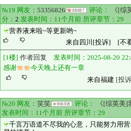
№19 网友：
53356826
评论：
《[综
分：
2
发表时间：11个月前 所评章节：
29
营养液来啦~等更新哟~
来自四川
[投诉]
[不
[1楼]
作者回复
发表时间：2025-08-20 22:4
感谢
今天晚上还有一章
来自福建
[投诉
№20 网友：
笑笑
评论：
《[综英美
发表时间：11个月前 所评章节：
29
千言万语道不尽我的心意，只能努力用营