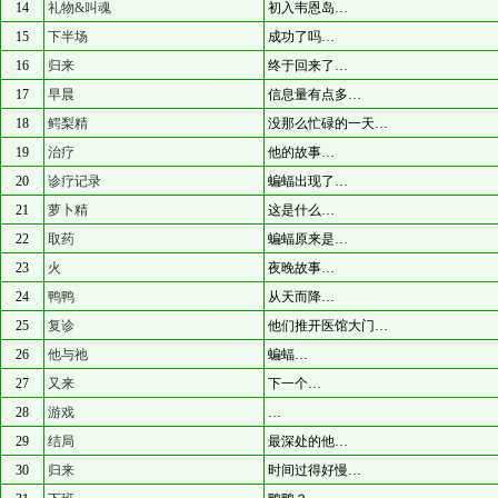
14
礼物&叫魂
初入韦恩岛…
15
下半场
成功了吗…
16
归来
终于回来了…
17
早晨
信息量有点多…
18
鳄梨精
没那么忙碌的一天…
19
治疗
他的故事…
20
诊疗记录
蝙蝠出现了…
21
萝卜精
这是什么…
22
取药
蝙蝠原来是…
23
火
夜晚故事…
24
鸭鸭
从天而降…
25
复诊
他们推开医馆大门…
26
他与祂
蝙蝠…
27
又来
下一个…
28
游戏
…
29
结局
最深处的他…
30
归来
时间过得好慢…