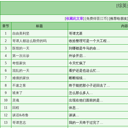
[综
[
收藏此文章
]
[免费得晋江币]
[
推荐给朋友
章节
标题
内
1
自由美利坚
哥谭尤甚
2
哥谭人都这么勤劳的吗
收拾整理可是一个大工程…
3
医馆的一天
到哪都是牛马的命…
4
第一次出诊
外诊开启…
5
奇怪家伙
今天忙疯了
6
混乱的一天
看护还是也这么忙…
7
难缠的家伙
断断续续…
8
不速之客
终于能把那小子还回去了…
9
谁来了
怎么那么多人…
10
灵魂
出现在他们面前的是…
11
回程
休息…
12
谈话&布鲁
谈谈…
13
哥谭意志
我的一天终于过完了…