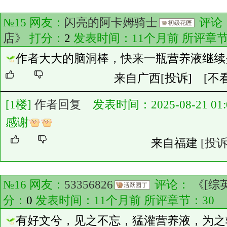
№15 网友：
闪亮的阿卡姆骑士
评论
店》
打分：
2
发表时间：11个月前 所评章
作者大大的脑洞棒，快来一瓶营养液继续
来自广西
[投诉]
[不
[1楼]
作者回复
发表时间：2025-08-21 01:0
感谢
来自福建
[投诉
№16 网友：
53356826
评论：
《[综
分：
0
发表时间：11个月前 所评章节：
30
有好文兮，见之不忘，猛灌营养液，为之