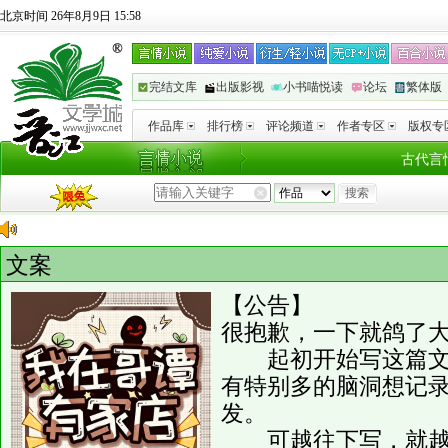
北京时间 26年8月9日 15:58
完结文库
出版影视
小书喵悦读
论坛
繁体版
作品库
排行榜
评论频道
作者专区
版权专
古代言
文案
【公告】
很抱歉，一下就鸽了
起初开始写这篇文章
有特别多的脑洞想记
发。
可越往下写，就越感