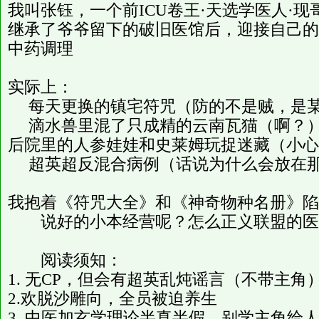
我叫张钰，一个前ICU卷王·天选学医人·
继承了爷爷留下的破旧医馆后，迎接自己的将
中药调理
实际上：
每天更换的镇宅符咒（防的不是贼，是某
滴水兽里混了只成精的云南瓦猫（啊？
后院里的人参娃娃和史莱姆玩捉迷藏（小心
超英超反混合病例（话说为什么会放
我抱着《符咒大全》和《神奇物种名册》陷
说好的小本经营呢？怎么正义联盟的医
阅读须知：
1. 无CP，但会有超英乱炖谣言（不带主角
2.欢脱沙雕向，全员被迫养生
3. 中医加玄学理论半真半假，别学主角给