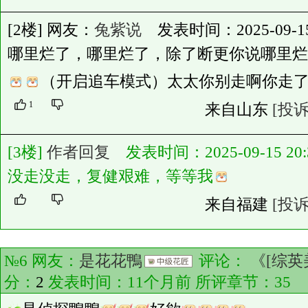
[2楼] 网友：
兔紫说
发表时间：2025-09-15 0
哪里烂了，哪里烂了，除了断更你说哪里烂
（开启追车模式）太太你别走啊你走
1
来自山东
[投诉
[3楼]
作者回复
发表时间：2025-09-15 20:3
没走没走，复健艰难，等等我
来自福建
[投诉
№6 网友：
是花花鴨
评论：
《[综英
分：
2
发表时间：11个月前 所评章节：
35