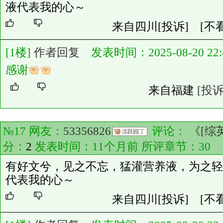
液代表我的心～
来自四川
[投诉]
[不
[1楼]
作者回复
发表时间：2025-08-20 22:4
感谢
来自福建
[投诉
№17 网友：
53356826
评论：
《[综
分：
2
发表时间：11个月前 所评章节：
30
有好文兮，见之不忘，猛灌营养液，为之轻
代表我的心～
来自四川
[投诉]
[不