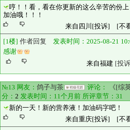
哼！！看，看在你更新的这么辛苦的份上
加油哦！！！
来自四川
[投诉]
[不
[1楼]
作者回复
发表时间：2025-08-21 10:0
感谢
来自福建
[投诉
№13 网友：
鸽子与茶
评论：
《[综
分：
2
发表时间：11个月前 所评章节：
31
新的一天！新的营养液！加油码字吧！
来自重庆
[投诉]
[不