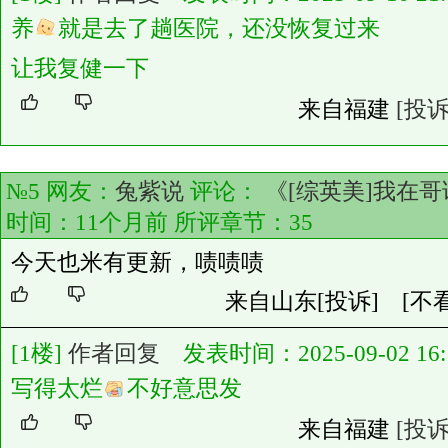
养
就是去了趟医院，还没恢复过来
让我复健一下
来自福建
[投诉
№5 网友：
兔紫说
评论：
《[综英美]我在
时间：11个月前 所评章节：
35
今天也米有更新，啧啧啧
来自山东
[投诉]
[不
[1楼]
作者回复
发表时间：2025-09-02 16:1
写得太烂
不好意思发
来自福建
[投诉