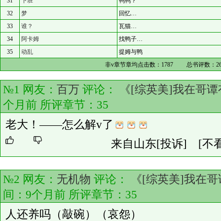
31
下班
鸭鸭？
32
梦
回忆…
33
谁？
瓦猫…
34
阿卡姆
找鸭子…
35
动乱
提姆与鸭
非v章节章均点击数：
1787
总书评数：
2
№1 网友：
百万
评论：
《[综英美]我在哥
个月前 所评章节：
35
老大！——怎么解v了
来自山东
[投诉]
[不
№2 网友：
无机物
评论：
《[综英美]我在
间：9个月前 所评章节：
35
人还养吗（敲碗）（哀怨）