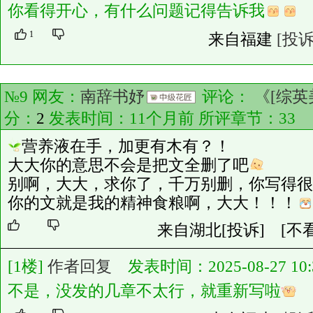
你看得开心，有什么问题记得告诉我
1
来自福建
[投诉
№9 网友：
南辞书妤
评论：
《[综英
分：
2
发表时间：11个月前 所评章节：
33
营养液在手，加更有木有？！
大大你的意思不会是把文全删了吧
别啊，大大，求你了，千万别删，你写得很
你的文就是我的精神食粮啊，大大！！！
来自湖北
[投诉]
[不
[1楼]
作者回复
发表时间：2025-08-27 10:3
不是，没发的几章不太行，就重新写啦