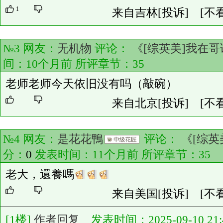
1
来自吉林
[投诉]
[不
№3 网友：
无机物
评论：
《[综英美]我在
间：10个月前 所评章节：
35
老师老师今天依旧没有吗（敲碗）
来自北京
[投诉]
[不
№4 网友：
是花花鴨
评论：
《[综英
分：
0
发表时间：11个月前 所评章节：
35
老大，還養嗎
来自美国
[投诉]
[不
[1楼]
作者回复
发表时间：2025-09-10 21:4