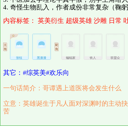
4. 奇怪生物乱入，作者成份非常复杂（鞠
内容标签：
英美衍生
超级英雄
沙雕
日常
张钰
黑漆漆
蝙蝠家
铁人
联盟众
其它：#综英美#欢乐向
一句话简介：哥谭遇上道医将会发生什么
立意：英雄诞生于凡人面对深渊时的主动抉
苦