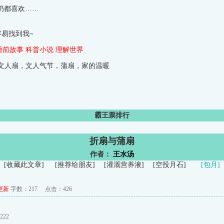
奶都喜欢……
易找到我~
睡前故事
科普小说
理解世界
它：文人扇，文人气节，蒲扇，家的温暖
霸王票排行
折扇与蒲扇
作者：
王水汤
[
收藏此文章
]
[
推荐给朋友
]
[
灌溉营养液
]
[
空投月石
]
[包月]
更新
字数：217
点击：
426
22