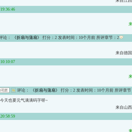
来自江西
:36:46
评论：
《折扇与蒲扇》
打分：
2
发表时间：10个月前 所评章节：
2
来自德国
:10:07
评论：
《折扇与蒲扇》
打分：
2
发表时间：10个月前 所评章节
今天也要元气满满码字呀~
来自山西
:58:59