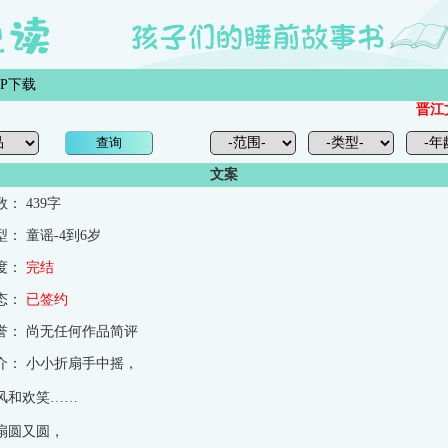
PP下载
晋江文学
文案
数：
439字
型：
童谣-4到6岁
度：
完结
态：
已签约
誉：
尚无任何作品简评
介：
小小折扇手中摇，
风和欢笑……
扇圆又圆，