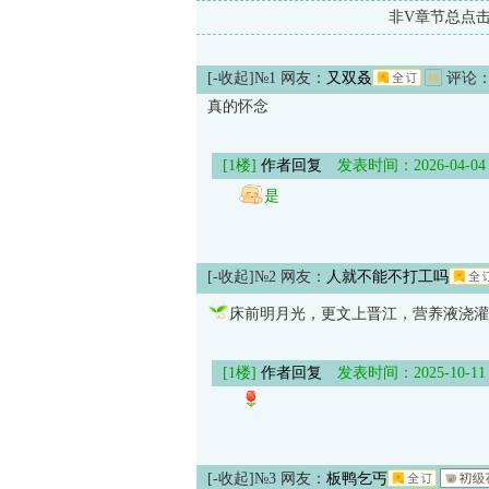
非V章节总点
[-收起]
№1 网友：
又双叒
评论
真的怀念
[1楼]
作者回复
发表时间：2026-04-04 09
是
[-收起]
№2 网友：
人就不能不打工吗
床前明月光，更文上晋江，营养液浇灌
[1楼]
作者回复
发表时间：2025-10-11 09
[-收起]
№3 网友：
板鸭乞丐