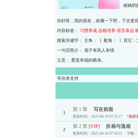
姥姥奶
你好呀，我的朋友，收藏一下吧，下次更容
内容标签：
习惯养成
品格培养
语言表达
搜索关键字：
主角： ┃ 配角： ┃ 其
一句话简介：
扇子有风人有情
立意：
爱是幸福的载体。
等你来支持
第 1 章
写在前面
1
更新时间：2025-06-18 07:52:17
*最新
第 2 章
[VIP]
折扇与蒲扇
2
更新时间：2025-06-18 07:50:21
字数：2