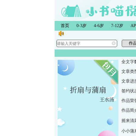
首页
0-3岁
4-6岁
7-12岁
A
全文字
文章类
文章进
签约状
作品荣
作品简
摇来清
小小蒲