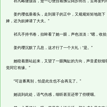
祁凡略微颔首，楚一心便捏着拂尘阔步而出，去将姜灼
姜灼璎低垂着头，走到屋子的正中，又规规矩矩地跪下：
婢，还为奴婢请了大夫。”
祁凡手持书卷，抬眸看了她一眼，声色淡淡：“嗯，收拾
姜灼璎沉默了几息，这才行了一个大礼：“是。”
她咬着唇站起来，又望了一眼陶缸的方向，声音柔软细弱
觉同它有缘。”
“可这番离别，怕是此生也不会再见了。”
她说到此处，语气伤感，细听甚至还带了些哽咽。