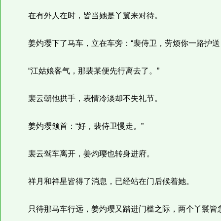
在有外人在时，皆当她是丫鬟来对待。
姜灼璎下了马车，立在车旁：“裴侍卫，劳烦你一路护送，
“江姑娘客气，那裴某便先行离去了。”
裴云朝他拱手，表情冷淡却不失礼节。
姜灼璎颔首：“好，裴侍卫慢走。”
裴云驾车离开，姜灼璎也转身进府。
祥月和祥星皆得了消息，已经站在门后候着她。
只待那马车行远，姜灼璎又踏进门槛之际，两个丫鬟皆