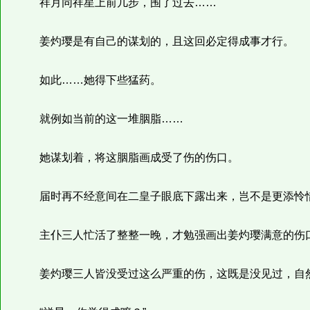
祥月同祥星上前几步，围了过去……
姜灼璎是有自己的谋划的，且这回必定得成事才行。
如此……她得下些猛药。
就例如当前的这一堆胭脂……
她谋划着，将这胭脂画成受了伤的伤口。
届时再不经意间在二皇子眼底下露出来，岂不是更添怜
主仆三人忙活了整整一晚，才勉强画出姜灼璎满意的伤
姜灼璎三人皆没受过这么严重的伤，这既是没见过，自