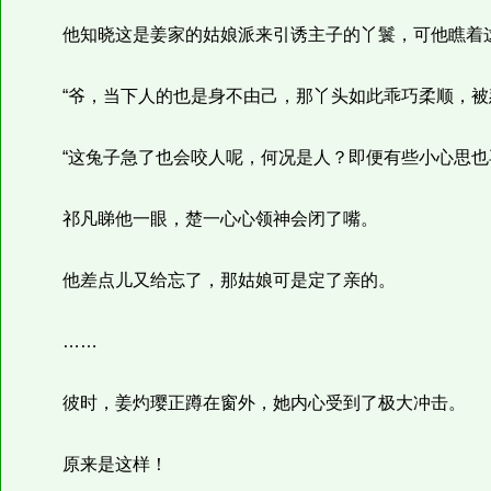
他知晓这是姜家的姑娘派来引诱主子的丫鬟，可他瞧着
“爷，当下人的也是身不由己，那丫头如此乖巧柔顺，被
“这兔子急了也会咬人呢，何况是人？即便有些小心思也
祁凡睇他一眼，楚一心心领神会闭了嘴。
他差点儿又给忘了，那姑娘可是定了亲的。
……
彼时，姜灼璎正蹲在窗外，她内心受到了极大冲击。
原来是这样！