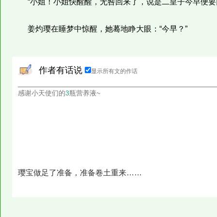
“小姐！小姐快醒醒，无咎回来了，说是二皇子今早便要
姜灼璎在睡梦中惊醒，她蓦地睁大眼：“今早？”
作者有话说
显示所有文的作话
感谢小天使们的
3
瓶营养液~
璎宝做足了准备，准备卷土重来……