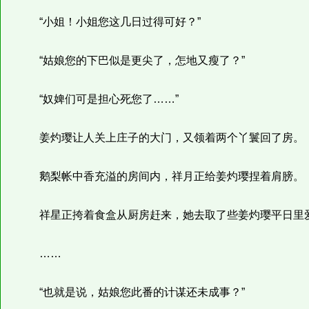
“小姐！小姐您这几日过得可好？”
“姑娘您的下巴似是更尖了，怎地又瘦了？”
“奴婢们可是担心死您了……”
姜灼璎让人关上庄子的大门，又领着两个丫鬟回了房。
鹅梨帐中香充溢的房间内，祥月正给姜灼璎捏着肩膀。
祥星正挎着食盒从厨房赶来，她去取了些姜灼璎平日里
……
“也就是说，姑娘您此番的计谋还未成事？”