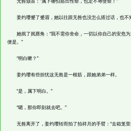
无咎颔首：“属下哪怕豁出性命，也定不辱使命！”
姜灼璎蹙了蹙眉，她以往跟无咎也没怎么搭过话，也不知是
她抿了抿唇角：“我不需你舍命，一切以你自己的安危为
便是。”
“明白嚒？”
姜灼璎有些担忧这无咎是一根筋，跟她弟弟一样。
“是，属下明白。”
“嗯，那你即刻就去吧。”
无咎离开了，姜灼璎转而拍了拍祥月的手臂：“去箱笼里找