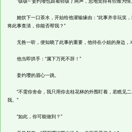
“咳咳~”姜灼璎也跟着轻咳了两声，忽地觉得有些难为情
她饮下一口茶水，开始给他灌输缘由：“此事并非玩笑，
将此事查清，你能否帮我？”
无咎一听，便知晓了此事的重要，他待在小姐的身边，本
他当即拱手：“属下万死不辞！”
姜灼璎的眉心一跳。
“不需你舍命，我只用你去桂花林的外围盯着，若瞧见二
我。”
“如此，你可能做到？”