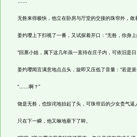
……
无咎来得极快，他立在卧房与厅堂的交接的珠帘外，敛
姜灼璎上下扫视了一番，又试探着开口：“无咎，你身上
“回禀小姐，属下这几年虽一直待在庄子内，可依旧是日日
姜灼璎闻言满意地点点头，旋即又压低了音量：“若是派你
“……啊？”
饶是无咎，也惊诧地抬起了头，可珠帘后的少女贵气逼
只在下一瞬，他又咻地垂下了眸。