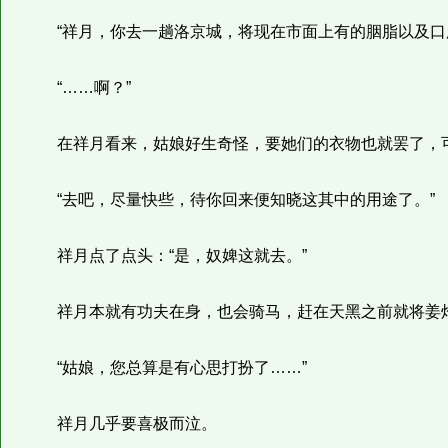
“祥月，你去一趟洛京城，将现在市面上有的胭脂以及口
“……啊？”
在祥月看来，姑娘好生奇怪，要她们的衣物也就罢了，可
“去吧，尽量快些，待你回来便知晓这其中的用途了。”
祥月点了点头：“是，奴婢这就去。”
祥月本就有功夫在身，也会骑马，赶在天黑之前就将姜灼
“姑娘，您总算是有心思打扮了……”
祥月几乎要喜极而泣。