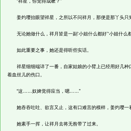
“祥星，你觉得成嚒？”
姜灼璎抬眼望祥星，之所以不问祥月，那便是那丫头只
无论她做什么，祥月皆是一副‘小姐什么都好’‘小姐什么都
如此重要之事，她还是得听些实话。
祥星细细端详了一番，自家姑娘的小臂上已经用好几种口
着血丝儿的伤口。
“这……奴婢觉得应当，嗯……”
她吞吞吐吐、欲言又止，这有口难言的模样，姜灼璎一
她素手一挥，让祥月去将无咎带了过来。