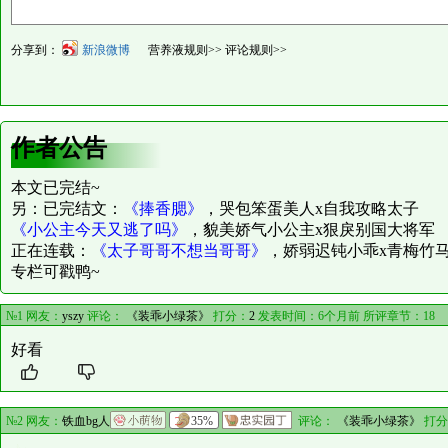
分享到：
新浪微博
营养液规则>>
评论规则>>
作者公告
本文已完结~
另：已完结文：
《捧香腮》
，哭包笨蛋美人x自我攻略太子
《小公主今天又逃了吗》
，貌美娇气小公主x狠戾别国大将军
正在连载：
《太子哥哥不想当哥哥》
，娇弱迟钝小乖x青梅竹
专栏可戳鸭~
№1 网友：
yszy
评论：
《装乖小绿茶》
打分：
2
发表时间：6个月前 所评章节：
18
好看
№2 网友：
铁血bg人
35%
评论：
《装乖小绿茶》
打分