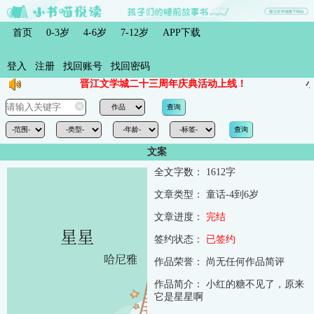
首页
0-3岁
4-6岁
7-12岁
APP下载
登入
注册
找回账号
找回密码
晋江文学城二十三周年庆典活动上线！
小
文案
全文字数：
1612字
文章类型：
童话-4到6岁
文章进度：
完结
签约状态：
已签约
作品荣誉：
尚无任何作品简评
作品简介：
小红的糖不见了，原来
它是星星啊