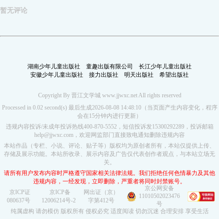
暂无评论
湖南少年儿童出版社
童趣出版有限公司
长江少年儿童出版社
安徽少年儿童出版社
接力出版社
明天出版社
希望出版社
Copyright By 晋江文学城 www.jjwxc.net All rights reserved
Processed in 0.02 second(s) 最后生成2026-08-08 14:48:10（当页面产生内容变化，程序
会在15分钟内进行更新）
违规内容投诉/未成年投诉热线400-870-5552，短信投诉发15300292289，投诉邮箱
help@jjwxc.com，欢迎网监部门直接致电通知删除违规内容
本站作品（专栏、小说、评论、贴子等）版权均为原创者所有，本站仅提供上传、
存储及展示功能。本站所收录、展示内容及广告仅代表创作者观点，与本站立场无
关。
请所有用户发布内容时严格遵守国家相关法律法规。我们拒绝任何色情暴力及其他
违规内容，一经发现，立即删除，严重者将同时封禁账号。
京公网安备
京ICP证
京ICP备
网出证（京）
11010502023476
080637号
12006214号-2
字第412号
号
纯属虚构 请勿模仿 版权所有 侵权必究 适度阅读 切勿沉迷 合理安排 享受生活