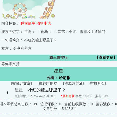
内容标签：
睡前故事
动物小说
搜索关键字：
主角： ┃ 配角： ┃ 其它：小红、雪雪和土拨鼠们
一句话简介：
小红的糖去哪里了？
立意：
分享和善意
霸王票排行
【查看更多】
等你来支持
星星
作者：
哈尼雅
[
收藏此文章
]
[
推荐给朋友
]
[
灌溉营养液
]
[
空投月石
]
星星
小红的糖去哪里了？
1
更新时间：2025-04-27 20:50:21
*最新更新
字数：1612
点击：
39
非V章节总点击数：
39
总书评数：
0
当前被收藏数：
0
营养液数：
0
文章积分：
5,695,811