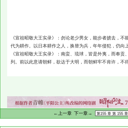
《宣祖昭敬大王实录》：勿论老少男女，能步者掳去，不
代为耕作。以日本耕作之人，换替为兵，年年侵犯，仍向
《宣祖昭敬大王实录》：南蛮、琉球，皆是外夷，而奉贡
列。前以此意请朝鲜，欲达于大明，而朝鲜牢不肯许，不
←上一章
下一章→