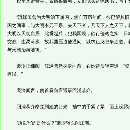
松平水野看罢，表情很激动，立刻低头奋笔疾书，写了长
“琉球虽曾为大明治下属国，然自万历年间，彼已解其旧
国之间事，与大明本无干系。夫天下者，乃天下人之天下，
大明以天朝自居，此番起兵，犯我国境，欲行侵略之实，日
交战，生灵涂炭，故我国愿遣使通问，以求止戈息争之道。
与天朝治海藩篱。”
裴泠正细阅，江渊忽然探身向前，在她背后轻声道：“督帅
有误。”
裴泠闻言，侧首看向唐通事回浦恭介。
回浦恭介察觉到她的目光，袖中的手紧了紧，面上没露
“所以写的是什么？”裴泠转头问江渊。