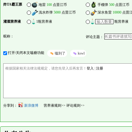
炸TA霸王票
地雷
100
点晋江币
手榴弹
500
点晋江币
浅水炸弹
5000
点晋江币
深水鱼雷
10000
点晋
灌溉营养液
1瓶营养液
瓶营养液
昵称：
评论主题：
打开/关闭本文嗑糖功能
嗑到了
kswl
根据国家相关法律法规规定，请您先登入后再发言！
登入
|
注册
分享到：
新浪微博
营养液规则>>
评论规则>>