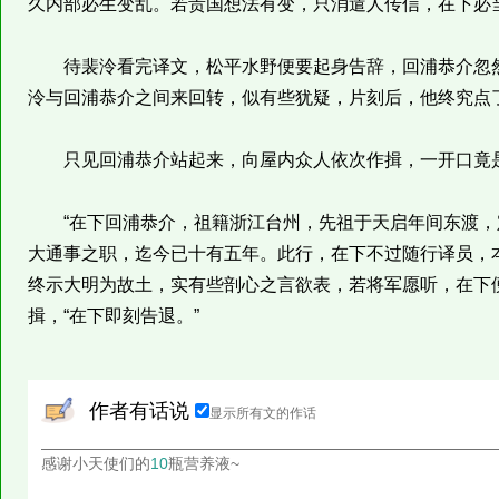
久内部必生变乱。若贵国想法有变，只消遣人传信，在下必
待裴泠看完译文，松平水野便要起身告辞，回浦恭介忽然
泠与回浦恭介之间来回转，似有些犹疑，片刻后，他终究点
只见回浦恭介站起来，向屋内众人依次作揖，一开口竟
“在下回浦恭介，祖籍浙江台州，先祖于天启年间东渡，
大通事之职，迄今已十有五年。此行，在下不过随行译员，
终示大明为故土，实有些剖心之言欲表，若将军愿听，在下
揖，“在下即刻告退。”
作者有话说
显示所有文的作话
感谢小天使们的
10
瓶营养液~