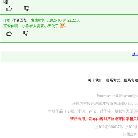
哇
[1楼]
作者回复
发表时间：2026-03-04 22:22:03
宝爱你啊，小作者太需要小天使了
以
关于我们
-
联系方式
-
联系客
Processed in 0.00
违规内容投诉/未成年投诉热线400-870-5
本站作品（专栏、小说、评论、贴子等）版权均为原创
请所有用户发布内容时严格遵守国家相关
京ICP证080637号
京ICP备
纯属虚构