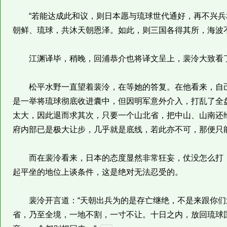
“若能达成此和议，则日本愿与琉球世代通好，再不兴兵
朝鲜、琉球，共沐天朝恩泽。如此，则三国各得其所，海波
江渊译毕，稍晚，回浦恭介也将译文呈上，裴泠大致看
松平水野一直望着裴泠，在等她的答复。在他看来，自己
是一举将琉球彻底收进囊中，但因明军意外介入，打乱了全
太大，因此退而求其次，只要一个山北省，把中山、山南还
府内部已是极大让步，几乎就是底线，若此亦不可，那便只
而在裴泠看来，日本的态度显然非常狂妄，仗没怎么打，
起平坐的地位上谈条件，这是绝对无法忍受的。
裴泠开言道：“天朝出兵为的是存亡继绝，不是来跟你们
省，乃至全境，一地不割，一寸不让。十日之内，放回琉球