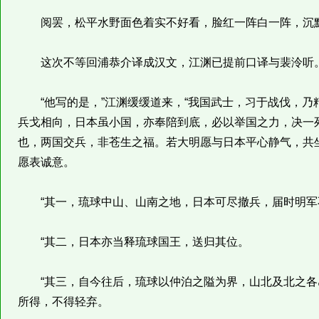
阅罢，松平水野面色着实不好看，脸红一阵白一阵，沉
这次不等回浦恭介译成汉文，江渊已提前口译与裴泠听
“他写的是，”江渊缓缓道来，“我国武士，习于战伐，乃
兵戈相向，日本虽小国，亦奉陪到底，必以举国之力，决一
也，两国交兵，非苍生之福。若大明愿与日本平心静气，共
愿表诚意。
“其一，琉球中山、山南之地，日本可尽撤兵，届时明军
“其二，日本亦当释琉球国王，送归其位。
“其三，自今往后，琉球以仲泊之隘为界，山北及北之各
所得，不得轻弃。