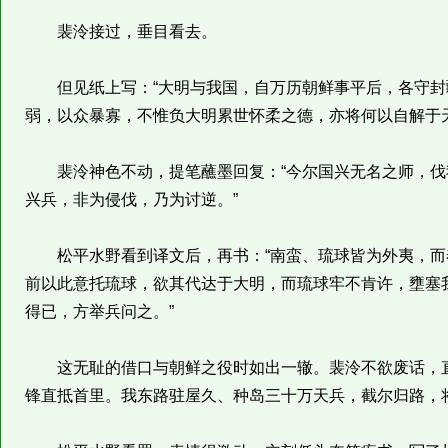
裴泠接过，垂目看去。
但见纸上写：“大明与我国，自万历朝鲜事平后，各守封
弱，以众暴寡，不惟负大明累世怀柔之德，亦将何以自解于天
裴泠神色不动，提笔蘸墨回复：“今尔国兴无名之师，伐
兴兵，非为侵伐，乃为讨逆。”
松平水野看到译文后，再书：“南蛮、琉球皆为外夷，而
前以此意托琉球，欲其代达于大明，而琉球牢不肯许，壅塞
得已，方举兵问之。”
这无耻的借口与朝鲜之役时如出一辙。裴泠不欲废话，直
锋直抵首里。我东路驻屋久、种岛三十万天兵，截尔归路，