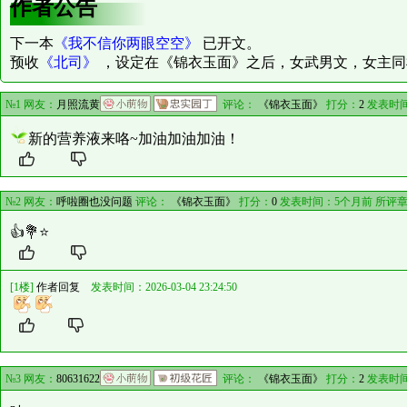
作者公告
下一本
《我不信你两眼空空》
已开文。
预收
《北司》
，设定在《锦衣玉面》之后，女武男文，女主同
№1 网友：
月照流黄
评论：
《锦衣玉面》
打分：
2
发表时间
新的营养液来咯~加油加油加油！
№2 网友：
呼啦圈也没问题
评论：
《锦衣玉面》
打分：
0
发表时间：5个月前 所评
👍💐⭐️
[1楼]
作者回复
发表时间：2026-03-04 23:24:50
№3 网友：
80631622
评论：
《锦衣玉面》
打分：
2
发表时间