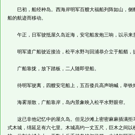
巳初，船经种岛。西海岸明军百艘大福船列阵如山，侧舷
船的航迹而移动。
午正，日军驶抵屋久岛近海，安宅船发炮三响，以示来
明军遣广船驶近接洽，松平水野与回浦恭介立于船艏，提
广船靠拢，放下踏板，二人随即登船。
待明军驶离，四艘安宅船上，五百倭兵高声呐喊，举铁
海雾渐散，广船靠岸，岛内景象映入松平水野眼帘。
这已非他记忆中的屋久岛。但见沙滩上密密麻麻插满拒马
式木城，绵延足有六七里。木城高约一丈五尺，巨木之间以