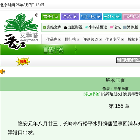
北京时间 26年8月7日 13:05
完结文库
出版影视
小书喵悦读
论坛
繁体版
作品库
排行榜
评论频道
作者专区
版权专
锦衣玉面
作者：
年年乐事
[添加书签]
[
推荐给朋友
]
[免费得晋
第 155 章
隆安元年八月廿三，长崎奉行松平水野携唐通事回浦恭介
津港口出发。