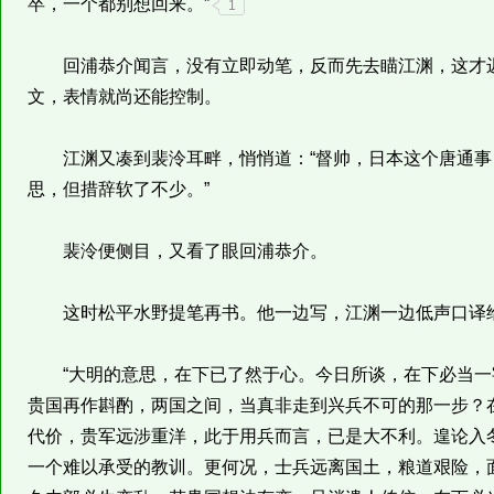
卒，一个都别想回来。”
1
回浦恭介闻言，没有立即动笔，反而先去瞄江渊，这才迟
文，表情就尚还能控制。
江渊又凑到裴泠耳畔，悄悄道：“督帅，日本这个唐通事
思，但措辞软了不少。”
裴泠便侧目，又看了眼回浦恭介。
这时松平水野提笔再书。他一边写，江渊一边低声口译
“大明的意思，在下已了然于心。今日所谈，在下必当一
贵国再作斟酌，两国之间，当真非走到兴兵不可的那一步？
代价，贵军远涉重洋，此于用兵而言，已是大不利。遑论入
一个难以承受的教训。更何况，士兵远离国土，粮道艰险，