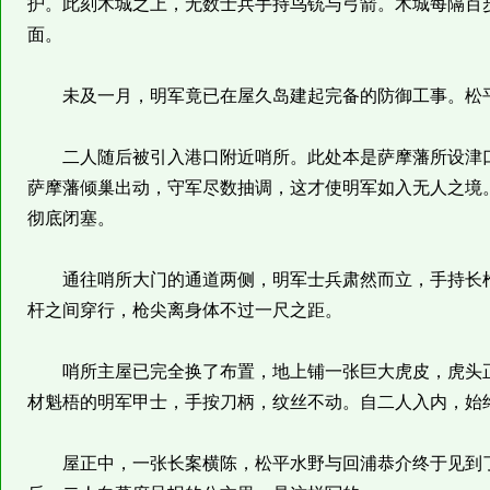
护。此刻木城之上，无数士兵手持鸟铳与弓箭。木城每隔百
面。
未及一月，明军竟已在屋久岛建起完备的防御工事。松平
二人随后被引入港口附近哨所。此处本是萨摩藩所设津口
萨摩藩倾巢出动，守军尽数抽调，这才使明军如入无人之境
彻底闭塞。
通往哨所大门的通道两侧，明军士兵肃然而立，手持长枪
杆之间穿行，枪尖离身体不过一尺之距。
哨所主屋已完全换了布置，地上铺一张巨大虎皮，虎头正
材魁梧的明军甲士，手按刀柄，纹丝不动。自二人入内，始
屋正中，一张长案横陈，松平水野与回浦恭介终于见到了