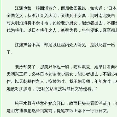
江渊也瞥一眼回浦恭介，而后收回视线，如实道：“日本
全国之兵，从浙江直入大明，又请兵于女真，到时南北夹击
时大明沿海将不余寸地，勿论老少男女，能步者掳去，不能
代为耕作。以日本耕作之人，换替为兵，年年侵犯，直至彻底
江渊声音不高，却足以让屋内众人听见，是以此言一出，
了。
裴泠却笑了，那笑只浮起一瞬，随即敛去。她举目看向松
天朝兴王师，必将日本勿论老少男女，能步者掳去，不能步
作。以天朝耕作之人，换替为兵。我王朝天师，年年发兵，
她便对江渊道，“把我的话直接写成日文给他看。”
松平水野有些意外她会开口，故而扭头去看回浦恭介，在
是明方通事忽然坐到案前，提笔在纸上落下一行行日文。