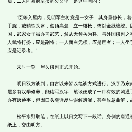
后，二人向幕府呈报的公文里，是这样写的：
“臣等入屋内，见明军主将竟是一女子，其身量修长，着
手腕，戴精铁头盔，盔顶高耸，立一缨枪，饰以金线缠绕。
国，武家女子虽亦习武艺，然从无领兵为将、与外国谈判之
人武将打扮，应是副将；一人面白无须，应是宦者；一人坐
应是记录者。”
未时一刻，屋久谈判正式开始。
明日双方谈判，自古以来皆以笔谈方式进行。汉字乃东南
层多有汉学修养，能读写汉字，笔谈便成了一种有效的沟通
亦有唐通事，但因口头翻译易生误解遗漏，甚至故意曲解，
松平水野取笔，在纸上以日文写下一段话。身侧的唐通事
纸上，交由明方。