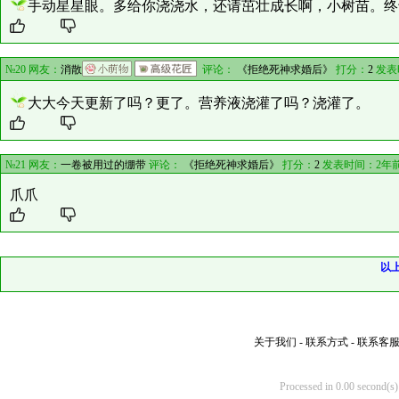
手动星星眼。多给你浇浇水，还请茁壮成长啊，小树苗。终
№20 网友：
消散
评论：
《拒绝死神求婚后》
打分：
2
发表
大大今天更新了吗？更了。营养液浇灌了吗？浇灌了。
№21 网友：
一卷被用过的绷带
评论：
《拒绝死神求婚后》
打分：
2
发表时间：2年
爪爪
以
关于我们
-
联系方式
-
联系客
Processed in 0.00