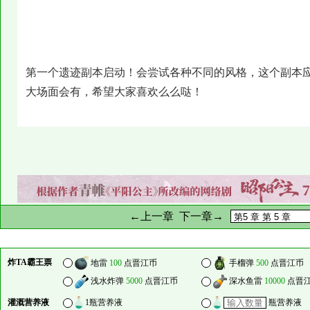
第一个遗迹副本启动！会尝试各种不同的风格，这个副本
大场面会有，希望大家喜欢么么哒！
←上一章
下一章→
炸TA霸王票
地雷
100
点晋江币
手榴弹
500
点晋江币
浅水炸弹
5000
点晋江币
深水鱼雷
10000
点晋
灌溉营养液
1瓶营养液
瓶营养液