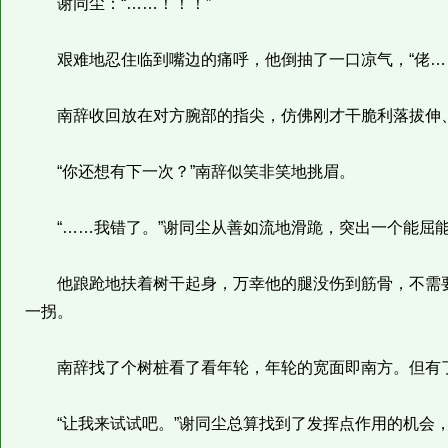
谢同尘：“……！！！”
艰难地忍住临到嘴边的痛呼，他倒抽了一口凉气，“佬……
南辞收回放在对方腕部的指尖，仿佛刚才干脆利落拔伸、
“你还想有下一次？”南辞似笑非笑地挑眉。
“……我错了。”谢同尘从善如流地滑跪，突出一个能屈
他踉跄地扶着树干起身，万幸他的腿没伤到筋骨，不需要南
一拐。
南辞找了个树桩看了看年轮，年轮的宽面即南方。但有了
“让我来试试吧。”谢同尘总算找到了发挥点作用的机会，