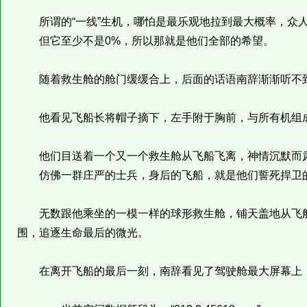
所谓的“一线”生机，哪怕是最乐观地拉到最大概率，众
但它至少不是0%，所以那就是他们全部的希望。
随着救生舱的舱门缓缓合上，后面的话语南辞渐渐听不
他看见飞船长将帽子摘下，左手附于胸前，与所有机组
他们目送着一个又一个救生舱从飞船飞离，神情沉默而
仿佛一群庄严的士兵，身后的飞船，就是他们誓死捍卫
无数跟他乘坐的一模一样的球形救生舱，铺天盖地从飞船
围，追逐生命最后的微光。
在离开飞船的最后一刻，南辞看见了驾驶舱最大屏幕上，