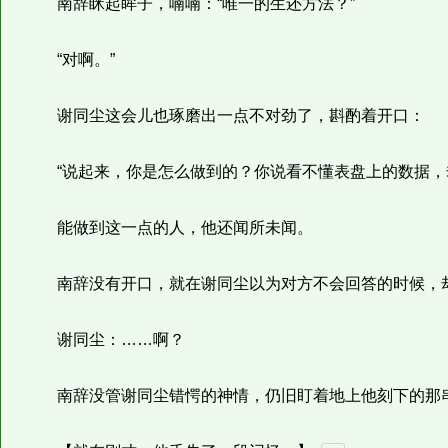
南辞眯起眸子，喃喃：“唯一的生还方法？”
“对啊。”
谢同尘这会儿也琢磨出一点不对劲了，斟酌着开口：
“说起来，你是怎么做到的？你说看不懂表盘上的数据，却
能做到这一点的人，他还闻所未闻。
南辞没有开口，就在谢同尘以为对方不会回答的时候，却见
谢同尘：……啊？
南辞没管谢同尘错愕的神情，仍旧盯着地上他刻下的那串