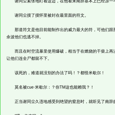
谢同尘紧张地盯着这边，在他看来南辞基本上已经凉一
谢同尘摸了摸怀里被封在最里面的符文。
那道符文是他目前能制作出的威力最大的符，可他们跟那
余波他们也逃不掉。
而且在时空流暴里使用爆破，相当于在燃烧的干柴上再浇
让他们连全尸都留不下。
该死的，难道就没别的办法了吗！？都怪米歇尔！
莫名被cue·米歇尔：？你TM这也能赖我？！
正当谢同尘久违地感受到绝望的窒息时，就听见了南辞