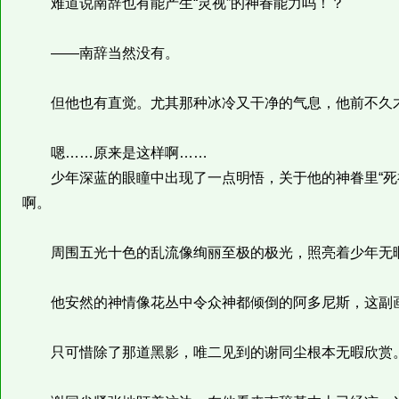
难道说南辞也有能产生“灵视”的神眷能力吗！？
——南辞当然没有。
但他也有直觉。尤其那种冰冷又干净的气息，他前不久才
嗯……原来是这样啊……
少年深蓝的眼瞳中出现了一点明悟，关于他的神眷里“死神
啊。
周围五光十色的乱流像绚丽至极的极光，照亮着少年无
他安然的神情像花丛中令众神都倾倒的阿多尼斯，这副
只可惜除了那道黑影，唯二见到的谢同尘根本无暇欣赏