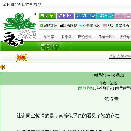
北京时间 26年8月7日 23:22
完结文库
出版影视
小书喵悦读
论坛
繁体版
作品库
排行榜
评论频道
作者专区
版权专
拒绝死神求婚后
作者：
边巡
[添加书签]
[
推荐给朋友
]
[免费得晋
第 5 章
让谢同尘惊愕的是，南辞似乎真的看见了祂的存在！