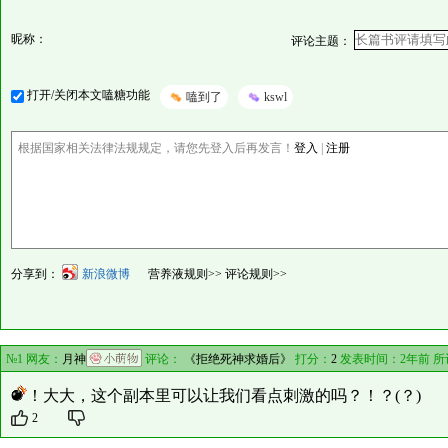
昵称：
评论主题：
打开/关闭本文嗑糖功能
嗑到了
kswl
根据国家相关法律法规规定，请您先登入后再发言！
登入
|
注册
分享到：
新浪微博
营养液规则>>
评论规则>>
№1 网友：
月神
评论：
《拒绝死神求婚后》
打分：
2
发表时间：2年前 
！大大，这个副本里可以让我们看点刺激的吗？！？(？)
2