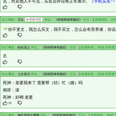
见，对其他人不可见，实名后评论将正常展示。（
手机实名>>
№12 网友：
玉礼
评论：
《拒绝死神求婚后》
打分：
2
发表时间：2年
你不更文，我怎么买文，我不买文，怎么会有营养液，你说
№13 网友：
松松泥土
评论：
《拒绝死神求婚后》
打分：
2
发表时间：2年前 所评章
爪
№14 网友：
七分美式
评论：
《拒绝死神求婚后》
打分：
2
发表时间：2年前 所评章
死神：老婆我来了 需要帮（结）忙（婚）吗
南辞：滚
死神：好咧 老婆
10
№15 网友：
偷吃蛋糕不擦嘴
评论：
《拒绝死神求婚后》
打分：
2
发表时间：2年前 