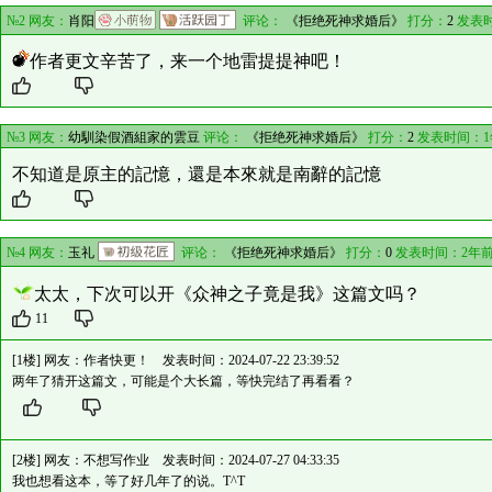
№2 网友：
肖阳
评论：
《拒绝死神求婚后》
打分：
2
发表时
作者更文辛苦了，来一个地雷提提神吧！
№3 网友：
幼馴染假酒組家的雲豆
评论：
《拒绝死神求婚后》
打分：
2
发表时间：1
不知道是原主的記憶，還是本來就是南辭的記憶
№4 网友：
玉礼
评论：
《拒绝死神求婚后》
打分：
0
发表时间：2年前
太太，下次可以开《众神之子竟是我》这篇文吗？
11
[1楼] 网友：
作者快更！
发表时间：2024-07-22 23:39:52
两年了猜开这篇文，可能是个大长篇，等快完结了再看看？
[2楼] 网友：
不想写作业
发表时间：2024-07-27 04:33:35
我也想看这本，等了好几年了的说。T^T