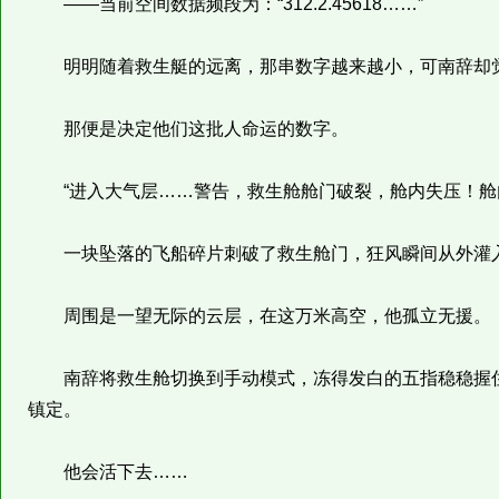
——当前空间数据频段为：“312.2.45618……”
明明随着救生艇的远离，那串数字越来越小，可南辞却觉
那便是决定他们这批人命运的数字。
“进入大气层……警告，救生舱舱门破裂，舱内失压！舱
一块坠落的飞船碎片刺破了救生舱门，狂风瞬间从外灌
周围是一望无际的云层，在这万米高空，他孤立无援。
南辞将救生舱切换到手动模式，冻得发白的五指稳稳握住
镇定。
他会活下去……