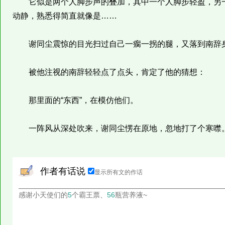
它似是两个人脚步声的叠加，其中一个人脚步轻盈，另一
动静，熟悉得简直就像是……
谢同尘震惊的目光扫过自己一瘸一拐的腿，又落到南辞
被他注视的南辞轻轻点了点头，肯定了他的猜想：
那里面的“东西”，在模仿他们。
一阵风从深处吹来，谢同尘愣在原地，忽地打了个寒噤
作者有话说
显示所有文的作话
感谢小天使们的
5
个霸王票、
56
瓶营养液~