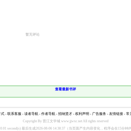
暂无评论
查看最新书评
方式
-
联系客服
-
读者导航
-
作者导航
-
招纳贤才
-
权利声明
-
广告服务
-
友情链接
-
常
Copyright By 晋江文学城 www.jjwxc.net All rights reserved
d in 0.01 second(s) 最后生成2026-08-06 14:38:37（当页面产生内容变化，程序会在1